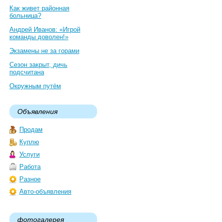
Как живет районная
больница?
Андрей Иванов: «Игрой
команды доволен!»
Экзамены не за горами
Сезон закрыт, дичь
подсчитана
Окружным путём
Объявления
Продам
Куплю
Услуги
Работа
Разное
Авто-объявления
фотогалерея