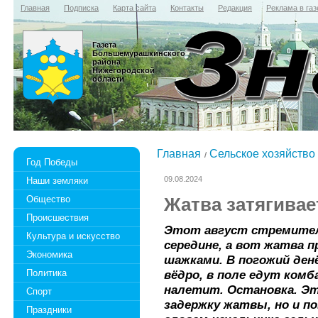
Главная
Подписка
Карта сайта
Контакты
Редакция
Реклама в газ
Газета
Большемурашкинского
района
Нижегородской
области
Главная
Сельское хозяйство
Год Победы
09.08.2024
Наши земляки
Общество
Жатва затягивае
Происшествия
Этот август стремител
Культура и искусство
середине, а вот жатва 
Экономика
шажками. В погожий ден
Политика
вёдро, в поле едут комб
налетит. Остановка. Эт
Спорт
задержку жатвы, но и п
Праздники