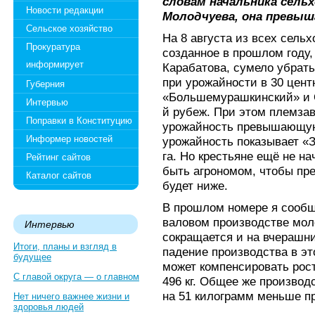
словам начальника сель
Новости редакции
Молодчуева, она превыш
Сельское хозяйство
На 8 августа из всех сел
Прокуратура
созданное в прошлом году,
информирует
Карабатова, сумело убрать
при урожайности в 30 цент
Губерния
«Большемурашкинский» и 
Интервью
й рубеж. При этом племзав
Поправки в Конституцию
урожайность превышающую
Информер новостей
урожайность показывает «
га. Но крестьяне ещё не н
Рейтинг сайтов
быть агрономом, чтобы пр
Каталог сайтов
будет ниже.
В прошлом номере я сообщ
валовом производстве моло
Интервью
сокращается и на вчерашни
Итоги, планы и взгляд в
падение производства в это
будущее
может компенсировать рос
С главой округа — о главном
496 кг. Общее же производс
на 51 килограмм меньше п
Нет ничего важнее жизни и
здоровья людей