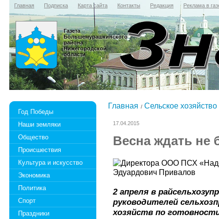
Главная
Подписка
Карта сайта
Контакты
Редакция
Реклама в газ
Газета
Большемурашкинского
района
Нижегородской
области
Главная
Сельское хозяйство
Год Победы
17.04.2015
Наши земляки
Общество
Весна ждать не 
Происшествия
Культура и искусство
Экономика
Политика
2 апреля в райсельхозу
Спорт
руководителей сельхозп
хозяйств по готовности
Праздники