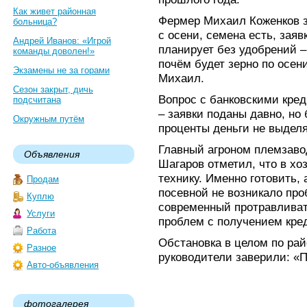
Как живет районная
Фермер Михаил Коженков за
больница?
с осени, семена есть, заяв
Андрей Иванов: «Игрой
планирует без удобрений – 
команды доволен!»
почём будет зерно по осен
Экзамены не за горами
Михаил.
Сезон закрыт, дичь
Вопрос с банковскими кред
подсчитана
– заявки поданы давно, но
Окружным путём
проценты деньги не выделя
Главный агроном племзав
Объявления
Шагаров отметил, что в хо
технику. Именно готовить, 
Продам
посевной не возникало про
Куплю
современный протравливат
Услуги
проблем с получением кре
Работа
Обстановка в целом по рай
Разное
руководители заверили: «
Авто-объявления
фотогалерея