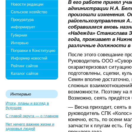
В его работе принял уча
Новости редакции
администрации Н.А. Бел
Сельское хозяйство
произошли изменения. О
Прокуратура
райсельхозуправления А
собравшимся вновь назн
информирует
«Надежда» Станислава Э
Губерния
года, проживает в Нижне
Интервью
различные должности в 
Поправки в Конституцию
После этого совещание пр
Информер новостей
Руководитель ООО «Сувор
Рейтинг сайтов
охарактеризовал ситуацию 
подготовлены, сцепки, кул
Каталог сайтов
Семян вполне достаточно, 
сложных взаимоотношений 
возможности. Поэтому на п
Интервью
Возможно, сеять придётся 
Итоги, планы и взгляд в
— Весна приходит, сеять в
будущее
руководитель СПК «Колос»
С главой округа — о главном
конечно, есть, по осени ма
Нет ничего важнее жизни и
запчасти к плугам есть. Г
здоровья людей
прошлого года.