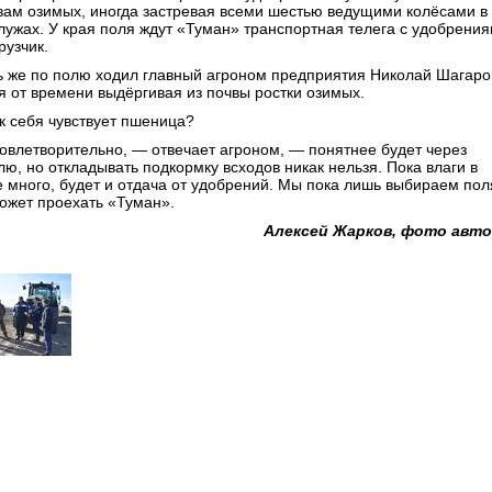
вам озимых, иногда застревая всеми шестью ведущими колёсами в
 лужах. У края поля ждут «Туман» транспортная телега с удобрени
рузчик.
ь же по полю ходил главный агроном предприятия Николай Шагаро
я от времени выдёргивая из почвы ростки озимых.
к себя чувствует пшеница?
овлетворительно, — отвечает агроном, — понятнее будет через
лю, но откладывать подкормку всходов никак нельзя. Пока влаги в
е много, будет и отдача от удобрений. Мы пока лишь выбираем пол
может проехать «Туман».
Алексей Жарков, фото авт