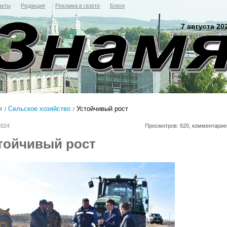
акты
Редакция
Реклама в газете
Блоги
7 августа 20
я
Сельское хозяйство
Устойчивый рост
2024
Просмотров: 620, комментарие
тойчивый рост