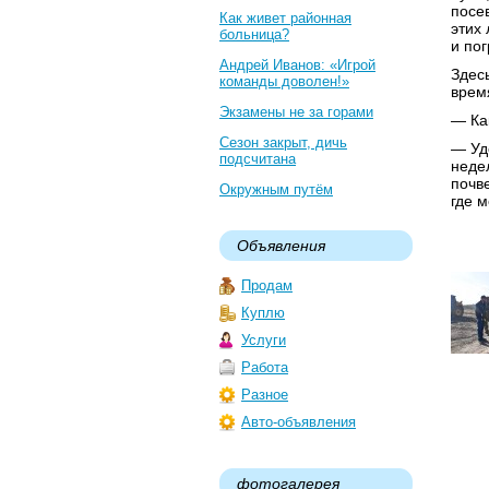
посе
Как живет районная
этих
больница?
и пог
Андрей Иванов: «Игрой
Здес
команды доволен!»
врем
Экзамены не за горами
— Ка
Сезон закрыт, дичь
— Уд
подсчитана
неде
почв
Окружным путём
где 
Объявления
Продам
Куплю
Услуги
Работа
Разное
Авто-объявления
фотогалерея