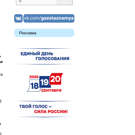
31
Реклама
у
ва
на
8
,
в
о