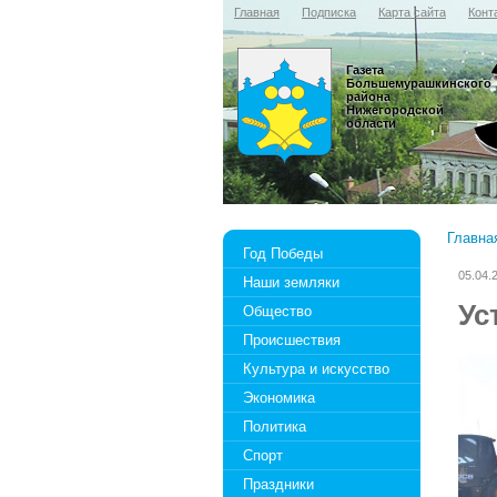
Главная
Подписка
Карта сайта
Конт
Газета
Большемурашкинского
района
Нижегородской
области
Главна
Год Победы
05.04.
Наши земляки
Ус
Общество
Происшествия
Культура и искусство
Экономика
Политика
Спорт
Праздники