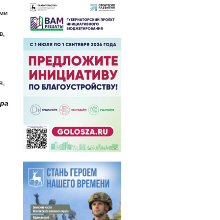
ями
в,
я,
ора