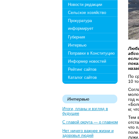
Новости редакции
Сельское хозяйство
Прокуратура
информирует
Губерния
Интервью
Любы
Поправки в Конституцию
абсо
если
Информер новостей
пока
наза
Рейтинг сайтов
По с
Каталог сайтов
10 т
Согл
молок
Интервью
год 
«Бол
Итоги, планы и взгляд в
кг, ч
будущее
Тем 
С главой округа — о главном
отст
что 
Нет ничего важнее жизни и
поле
здоровья людей
лужи