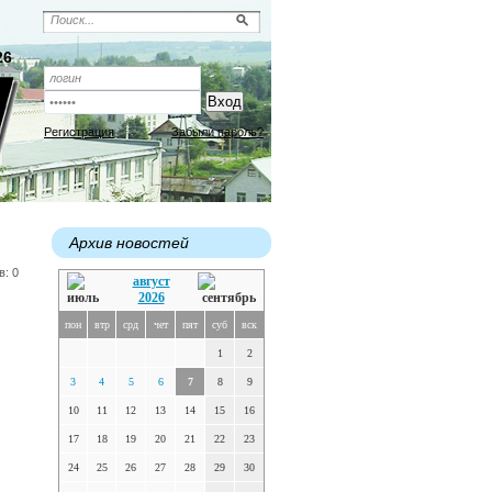
26
Регистрация
Забыли пароль?
Архив новостей
в: 0
август
2026
пон
втр
срд
чет
пят
суб
вск
1
2
3
4
5
6
7
8
9
10
11
12
13
14
15
16
17
18
19
20
21
22
23
24
25
26
27
28
29
30