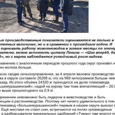
е производственные показатели оцениваются не только в
лютных величинах, но и в сравнении с прошедшим годом. И
 оценивать работу животноводов в зимние месяцы по этом
зателю, можно вспомнить цитату Ленина — «Шаг вперёд, д
д», но с марта наблюдается устойчивый рост надоев.
равнению с аналогичным периодом прошлого года округ произвёл 
онн молока больше.
асно сводке сельхозуправления, за 4 апреля валовое производство
а в округе составило 26268 кг, что на 968 килограммов больше чем
назад. Из этого объёма 24320 кг приходится на долю племзавода
ьшемурашкинский», надой на корову там тоже впечатляющий – 20,
то выше прошлогоднего на 0,9 кг.
временем невозможно быть лидером в животноводстве и быть
ающим в растениеводстве. Поэтому нет ничего удивительного в том
племзавод «Большемурашкинский» первым в нашем округе выехал 
. Ещё местами не стаял снег, встречаются на полях грязеводяные
, а разбрасыватели минеральных удобрений «Туман» уже мчатся п