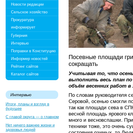
Новости редакции
Сельское хозяйство
Прокуратура
информирует
Губерния
Интервью
Поправки в Конституцию
Посевные площади гри
Информер новостей
сокращать
Рейтинг сайтов
Учитывая то, что осень
Каталог сайтов
выполнить весь план по
объём весенних работ в 
По словам руководителя 
Интервью
Серовой, осенью смогли по
Итоги, планы и взгляд в
так как площади сева в СП
будущее
весной площадь ярового кл
С главой округа — о главном
много и весновспашки. Пр
Нет ничего важнее жизни и
техники тоже, это очень су
здоровья людей
состояния озимых, то Люд