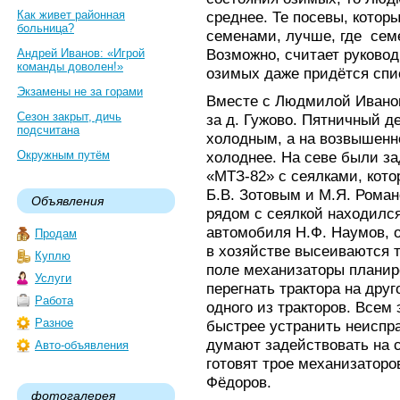
Как живет районная
среднее. Те посевы, кото
больница?
семенами, лучше, где сем
Возможно, считает руковод
Андрей Иванов: «Игрой
команды доволен!»
озимых даже придётся спи
Экзамены не за горами
Вместе с Людмилой Иванов
Сезон закрыт, дичь
за д. Гужово. Пятничный д
подсчитана
холодным, а на возвышенн
Окружным путём
холоднее. На севе были за
«МТЗ-82» с сеялками, кот
Б.В. Зотовым и М.Я. Роман
Объявления
рядом с сеялкой находился
автомобиля Н.Ф. Наумов, о
Продам
в хозяйстве высеиваются 
Куплю
поле механизаторы планир
Услуги
перегнать трактора на дру
Работа
одного из тракторов. Всем
Разное
быстрее устранить неиспра
думают задействовать на с
Авто-объявления
готовят трое механизаторов
Фёдоров.
фотогалерея