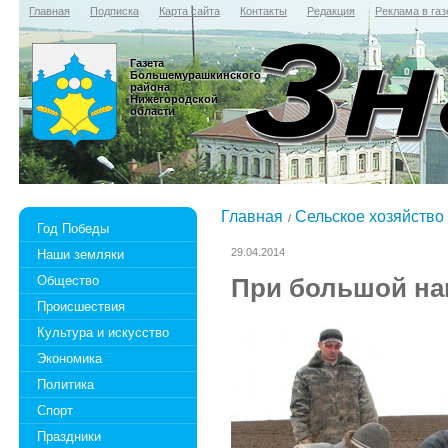
Главная
Подписка
Карта сайта
Контакты
Редакция
Реклама в газ
Газета
Большемурашкинского
района
Нижегородской
области
Главная
Сельское хозяйство
Год Победы
29.04.2014
Наши земляки
Общество
При большой на
Происшествия
Культура и искусство
Экономика
Политика
Спорт
Праздники