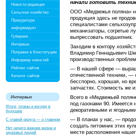
начали готовить техник
Новости редакции
ООО «Медвежья поляна» не
Сельское хозяйство
продукция здесь не продов
Прокуратура
специалистами сельхозупр
информирует
механизаторы, согретые л
Губерния
выпрессовать подшипник.
Интервью
Заходим в контору хозяйс
Поправки в Конституцию
Владимир Геннадьевич Шко
производственных проблем
Информер новостей
Рейтинг сайтов
— В нашей сфере — выращ
отечественной техники, — 
Каталог сайтов
бесспорно, хорошая, но вр
запчастях. Стоимость же и
Всего в «Медвежьей поляне
Интервью
под газонами 90. Имеется 
Итоги, планы и взгляд в
декоративными и ягодными
будущее
— В планах у нас, — прод
С главой округа — о главном
создать питомник этих кул
Нет ничего важнее жизни и
месте расположения нашег
здоровья людей