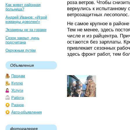
роза ветров. Чтобы снизит
Как живет районная
вернулись к испытанному 
больница?
ветрозащитных лесополос.
Андрей Иванов: «Игрой
команды доволен!»
Не самое крупное в район
Тем не менее, здесь посто
Экзамены не за горами
числе и из райцентра. При
Сезон закрыт, дичь
остаются без зарплаты. Кр
подсчитана
привлекает сезонных рабо
Окружным путём
здесь фронт работ, тем бо
Объявления
Продам
Куплю
Услуги
Работа
Разное
Авто-объявления
фотогалерея