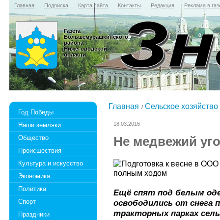
Главная
Подписка
Карта сайта
Контакты
Редакция
Реклама в газ
Газета
Большемурашкинского
района
Нижегородской
области
Главная
Сельское хозяйство
Год Победы
18.03.2016
Наши земляки
Общество
Не медвежий уг
Происшествия
Культура и искусство
Экономика
Политика
Ещё спят под белым одея
Спорт
освободились от снега 
тракторных парках сел
Праздники