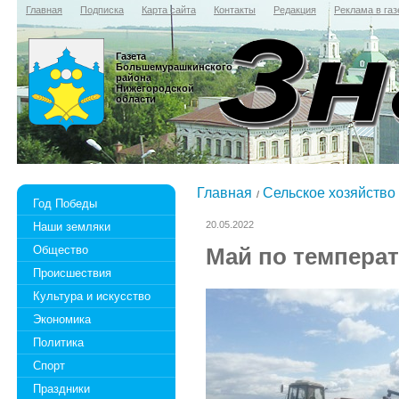
Главная
Подписка
Карта сайта
Контакты
Редакция
Реклама в газ
Газета
Большемурашкинского
района
Нижегородской
области
Главная
Сельское хозяйство
Год Победы
20.05.2022
Наши земляки
Общество
Май по температ
Происшествия
Культура и искусство
Экономика
Политика
Спорт
Праздники