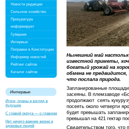
Новости редакции
Сельское хозяйство
Прокуратура
информирует
Губерния
Интервью
Поправки в Конституцию
Нынешний май настолько
Информер новостей
известной приметы, хоч
Рейтинг сайтов
богатый урожай на хоро
Каталог сайтов
обмена не предвидится,
что послала природа.
Запланированные площади 
Интервью
засеяны. В племзаводе «
продолжают сеять кукуруз
Итоги, планы и взгляд в
будущее
посеять около четверти яр
будет превышать запланиро
С главой округа — о главном
превышал на 421 гектар по
Нет ничего важнее жизни и
здоровья людей
Свидетельством того, что 