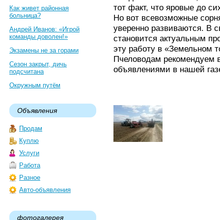
тот факт, что яровые до си
Как живет районная
больница?
Но вот всевозможные сорн
уверенно развиваются. В с
Андрей Иванов: «Игрой
команды доволен!»
становится актуальным пр
эту работу в «Земельном 
Экзамены не за горами
Пчеловодам рекомендуем в
Сезон закрыт, дичь
объявлениями в нашей газ
подсчитана
Окружным путём
Объявления
Продам
Куплю
Услуги
Работа
Разное
Авто-объявления
фотогалерея