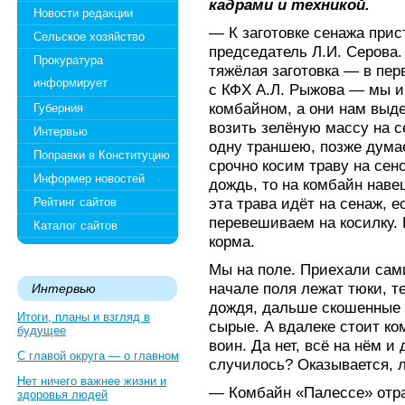
кадрами и техникой.
Новости редакции
— К заготовке сенажа при
Сельское хозяйство
председатель Л.И. Серова.
Прокуратура
тяжёлая заготовка — в пе
информирует
с КФХ А.Л. Рыжова — мы и
комбайном, а они нам выд
Губерния
возить зелёную массу на 
Интервью
одну траншею, позже дума
Поправки в Конституцию
срочно косим траву на сен
Информер новостей
дождь, то на комбайн нав
эта трава идёт на сенаж, 
Рейтинг сайтов
перевешиваем на косилку. 
Каталог сайтов
корма.
Мы на поле. Приехали сами
начале поля лежат тюки, те
Интервью
дождя, дальше скошенные в
Итоги, планы и взгляд в
сырые. А вдалеке стоит ком
будущее
воин. Да нет, всё на нём 
С главой округа — о главном
случилось? Оказывается, 
Нет ничего важнее жизни и
— Комбайн «Палессе» отра
здоровья людей