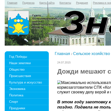
Главная
Подписка
Карта сайта
Контакты
Редакция
Реклама в газ
Газета
Большемурашкинского
района
Нижегородской
области
Главная
Сельское хозяйство
Год Победы
24.07.2015
Наши земляки
Общество
Дожди мешают с
Происшествия
Культура и искусство
Экономика
Политика
В этом году заготовку к
Спорт
поздно. Подвела не толь
Праздники