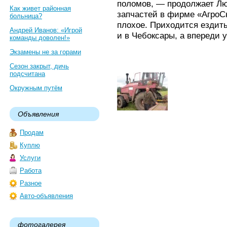
поломов, — продолжает Л
Как живет районная
запчастей в фирме «АгроС
больница?
плохое. Приходится ездить
Андрей Иванов: «Игрой
и в Чебоксары, а впереди 
команды доволен!»
Экзамены не за горами
Сезон закрыт, дичь
подсчитана
Окружным путём
Объявления
Продам
Куплю
Услуги
Работа
Разное
Авто-объявления
фотогалерея