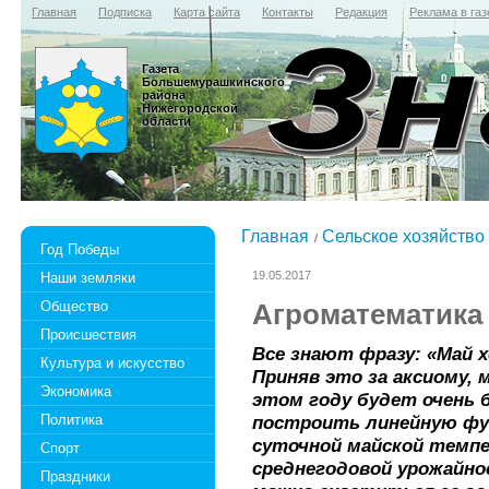
Главная
Подписка
Карта сайта
Контакты
Редакция
Реклама в газ
Газета
Большемурашкинского
района
Нижегородской
области
Главная
Сельское хозяйство
Год Победы
19.05.2017
Наши земляки
Общество
Агроматематика
Происшествия
Все знают фразу: «Май 
Культура и искусство
Приняв это за аксиому,
Экономика
этом году будет очень 
Политика
построить линейную фу
суточной майской темп
Спорт
среднегодовой урожайно
Праздники