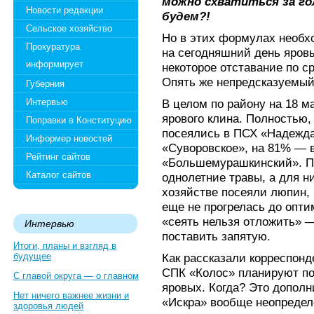
можно схватиться за го
Новости редакции
будем?!
Сельское хозяйство
Но в этих формулах необх
Прокуратура
на сегодняшний день яровы
информирует
некоторое отставание по 
Опять же непредсказуемый 
Губерния
Интервью
В целом по району на 18 м
ярового клина. Полностью
Поправки в Конституцию
посеялись в ПСХ «Надежда
Информер новостей
«Суворовское», на 81% — 
Рейтинг сайтов
«Большемурашкинский». П
Каталог сайтов
однолетние травы, а для н
хозяйстве посеяли люпин, 
еще не прогрелась до опти
«сеять нельзя отложить» —
Интервью
поставить запятую.
Итоги, планы и взгляд в
будущее
Как рассказали корреспонд
СПК «Колос» планируют по
С главой округа — о главном
яровых. Когда? Это допол
Нет ничего важнее жизни и
«Искра» вообще неопредел
здоровья людей