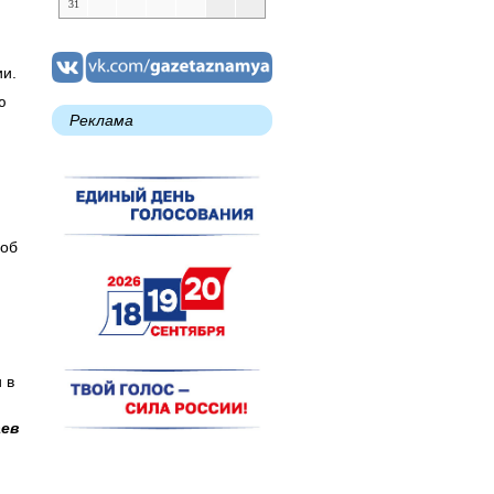
31
ии.
ю
Реклама
 об
 в
аев