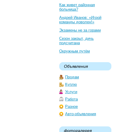
Как живет районная
больница?
Андрей Иванов: «Игрой
команды доволен!»
Экзамены не за горами
Сезон закрыт, дичь
подсчитана
Окружным путём
Объявления
Продам
Куплю
Услуги
Работа
Разное
Авто-объявления
фотогалерея