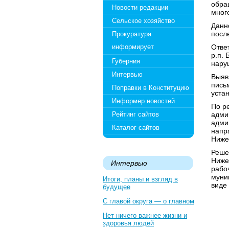
обра
Новости редакции
мног
Сельское хозяйство
Данн
посл
Прокуратура
информирует
Отве
р.п. 
Губерния
нару
Интервью
Выяв
пись
Поправки в Конституцию
уста
Информер новостей
По р
Рейтинг сайтов
адми
адми
Каталог сайтов
напр
Ниже
Реше
Ниже
Интервью
рабо
муни
Итоги, планы и взгляд в
виде
будущее
С главой округа — о главном
Нет ничего важнее жизни и
здоровья людей