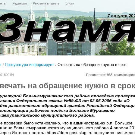
акты
Редакция
Реклама в газете
Блоги
7 августа 20
я
Прокуратура информирует
Отвечать на обращение нужно в срок
201809:54
Просмотров: 935, комментарие
вечать на обращение нужно в сро
уратурой Большемурашкинского района проведена проверк
лнения Федерального закона №59-ФЗ от 02.05.2006 года «О
дке рассмотрения обращений граждан Российской Федераци
министрации рабочего посёлка Большое Мурашкино
шемурашкинского муниципального района.
де проверки было установлено, что в администрацию р.п. Большое
шкино Большемурашкинского муниципального района 4 апреля 20
через Интернет портал https://dom.gosuslugi.ru поступило письмен