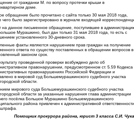
щение от гражданки М. по вопросу протечки крыши в
оквартирном доме.
ое обращение было прочитано с сайта только 30 мая 2018 года,
е чего было зарегистрировано в журнале входящей корреспонденц
т на данное письменное обращение, поступившее в администраци
Большое Мурашкино, был дан только 31 мая 2018 года, то есть с
шением установленного 30-дневного срока.
ленные факты являются нарушением прав граждан на получение
менного ответа по существу поставленных в обращении вопросов в
новленный законом срок.
езультату проведенной проверки возбуждено дело об
нистративном правонарушении, предусмотренном ст. 5.59 Кодекса
нистративных правонарушениях Российской Федерации и
авлено в мировой суд Большемурашкинского судебного участка
городской области.
нием мирового суда Большемурашкинского судебного участка
городской области за указанные нарушения глава администрации
чего посёлка Большое Мурашкино Большемурашкинского
ципального района привлечен к административной ответственности
 штрафа.
Помощник прокурора района, юрист 3 класса С.И. Чук