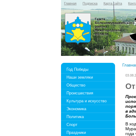
Главная
Подписка
Карта сайта
Конт
Газета
Большемурашкинского
района
Нижегородской
области
Главна
Год Победы
03.08.
Наши земляки
От
Общество
Происшествия
Прок
Культура и искусство
испо
поря
Экономика
в ад
Боль
Политика
В хо
Спорт
Мура
Праздники
года 