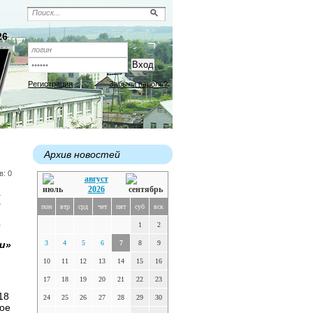
26
Регистрация
Забыли пароль?
Архив новостей
в: 0
август
2026
к
пон
втр
срд
чет
пят
суб
вск
а
1
2
и»
3
4
5
6
7
8
9
10
11
12
13
14
15
16
17
18
19
20
21
22
23
18
24
25
26
27
28
29
30
ное