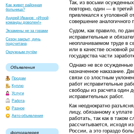
Так, из восьми осужденных
Как живет районная
повторно, один — в третий
больница?
привлекался к уголовной от
Андрей Иванов: «Игрой
совершение аналогичного 
команды доволен!»
Судом, как правило, по да
Экзамены не за горами
исправительные и обязател
Сезон закрыт, дичь
неоплачиваемом труде в с
подсчитана
или в качестве основной р
Окружным путём
государства части заработк
Однако не все осужденные
Объявления
назначенное наказание. Дв
связи со злостным уклоне
Продам
работ исправительные ра
Куплю
свободы из расчета один 
Услуги
исправительных работ.
Работа
Как неоднократно разъясн
Разное
лицу, обязанному к уплате
Авто-объявления
работать, так как в таком
рассчитывается, исходя и
России, а это гораздо бол
фотогалерея