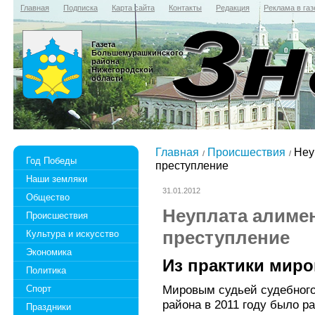
Главная
Подписка
Карта сайта
Контакты
Редакция
Реклама в газ
Газета
Большемурашкинского
района
Нижегородской
области
Главная
Происшествия
Неуп
Год Победы
преступление
Наши земляки
31.01.2012
Общество
Неуплата алимен
Происшествия
преступление
Культура и искусство
Экономика
Из практики миро
Политика
Мировым судьей судебного
Спорт
района в 2011 году было р
Праздники