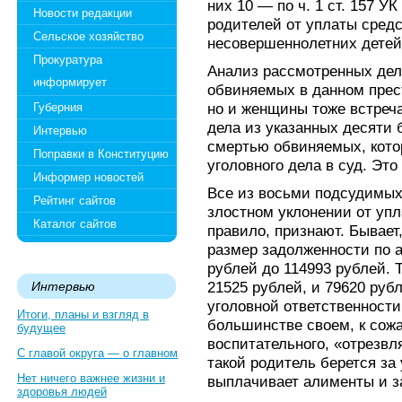
них 10 — по ч. 1 ст. 157 У
Новости редакции
родителей от уплаты сред
Сельское хозяйство
несовершеннолетних детей
Прокуратура
Анализ рассмотренных дел
информирует
обвиняемых в данном прес
но и женщины тоже встреча
Губерния
дела из указанных десяти 
Интервью
смертью обвиняемых, кото
Поправки в Конституцию
уголовного дела в суд. Это
Информер новостей
Все из восьми подсудимы
Рейтинг сайтов
злостном уклонении от упл
Каталог сайтов
правило, признают. Бывает
размер задолженности по 
рублей до 114993 рублей. 
21525 рублей, и 79620 руб
Интервью
уголовной ответственности
Итоги, планы и взгляд в
большинстве своем, к сожа
будущее
воспитательного, «отрезвл
С главой округа — о главном
такой родитель берется за 
Нет ничего важнее жизни и
выплачивает алименты и з
здоровья людей