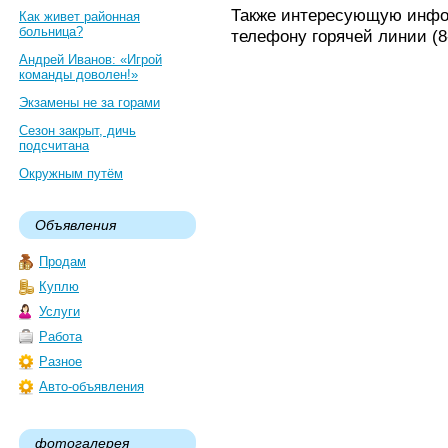
Также интересующую инфо
Как живет районная
больница?
телефону горячей линии (8-
Андрей Иванов: «Игрой
команды доволен!»
Экзамены не за горами
Сезон закрыт, дичь
подсчитана
Окружным путём
Объявления
Продам
Куплю
Услуги
Работа
Разное
Авто-объявления
фотогалерея