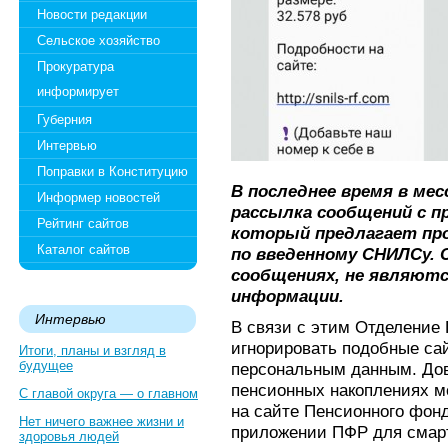
Новости редакции
Сельское хозяйство
Прокуратура
информирует
Губерния
Интервью
Поправки в Конституцию
В последнее время в мес
Информер новостей
рассылка сообщений с п
Рейтинг сайтов
который предлагает пр
Каталог сайтов
по введенному СНИЛСу. 
сообщениях, не являют
информации.
Интервью
В связи с этим Отделение
игнорировать подобные са
Итоги, планы и взгляд в
будущее
персональным данным. До
пенсионных накоплениях м
С главой округа — о главном
на сайте Пенсионного фо
Нет ничего важнее жизни и
приложении ПФР для смарт
здоровья людей