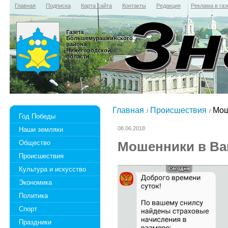
Главная
Подписка
Карта сайта
Контакты
Редакция
Реклама в газ
Газета
Большемурашкинского
района
Нижегородской
области
Главная
Происшествия
Мош
Год Победы
08.06.2018
Наши земляки
Общество
Мошенники в Ва
Происшествия
Культура и искусство
Экономика
Политика
Спорт
Праздники