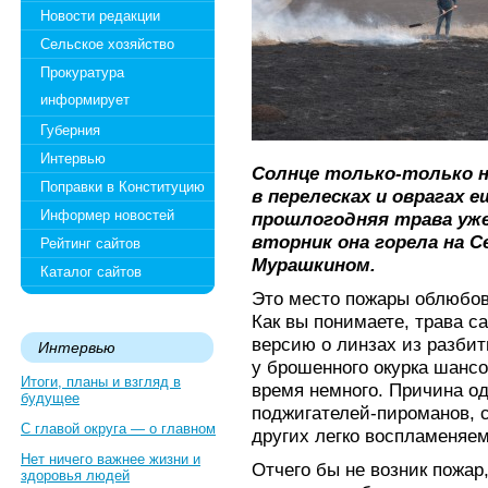
Новости редакции
Сельское хозяйство
Прокуратура
информирует
Губерния
Интервью
Солнце только-только н
Поправки в Конституцию
в перелесках и оврагах е
Информер новостей
прошлогодняя трава уже
вторник она горела на С
Рейтинг сайтов
Мурашкином.
Каталог сайтов
Это место пожары облюбова
Как вы понимаете, трава с
версию о линзах из разбит
Интервью
у брошенного окурка шансо
Итоги, планы и взгляд в
время немного. Причина о
будущее
поджигателей-пироманов, с
С главой округа — о главном
других легко воспламеняе
Нет ничего важнее жизни и
Отчего бы не возник пожар
здоровья людей