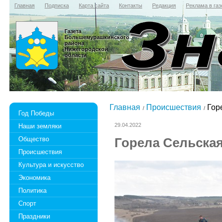
Главная
Подписка
Карта сайта
Контакты
Редакция
Реклама в газ
Газета
Большемурашкинского
района
Нижегородской
области
Главная
Происшествия
Горе
Год Победы
29.04.2022
Наши земляки
Общество
Горела Сельская
Происшествия
Культура и искусство
Экономика
Политика
Спорт
Праздники