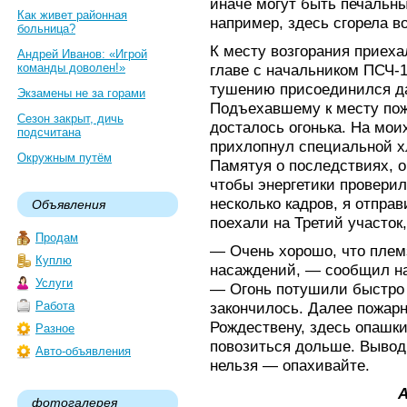
иначе могут быть печальны
Как живет районная
например, здесь сгорела в
больница?
К месту возгорания приех
Андрей Иванов: «Игрой
команды доволен!»
главе с начальником ПСЧ-
тушению присоединился да
Экзамены не за горами
Подъехавшему к месту пож
Сезон закрыт, дичь
досталось огонька. На мои
подсчитана
прихлопнул специальной х
Окружным путём
Памятуя о последствиях, 
чтобы энергетики провери
несколько кадров, я отпра
Объявления
поехали на Третий участок
Продам
— Очень хорошо, что плем
Куплю
насаждений, — сообщил н
Услуги
— Огонь потушили быстро 
Работа
закончилось. Далее пожар
Рождествену, здесь опашк
Разное
повозиться дольше. Вывод
Авто-объявления
нельзя — опахивайте.
фотогалерея