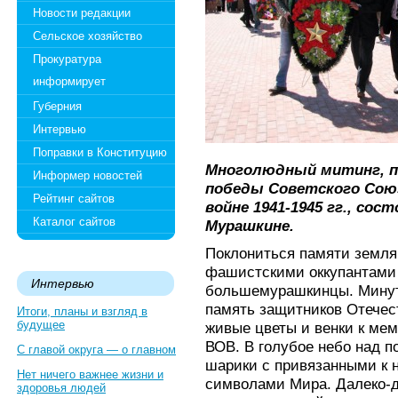
Новости редакции
Сельское хозяйство
Прокуратура
информирует
Губерния
Интервью
Поправки в Конституцию
Многолюдный митинг, п
Информер новостей
победы Советского Сою
Рейтинг сайтов
войне 1941-1945 гг., сос
Каталог сайтов
Мурашкине.
Поклониться памяти земляк
фашистскими оккупантами
Интервью
большемурашкинцы. Минут
память защитников Отечес
Итоги, планы и взгляд в
будущее
живые цветы и венки к ме
ВОВ. В голубое небо над 
С главой округа — о главном
шарики с привязанными к 
Нет ничего важнее жизни и
символами Мира. Далеко-
здоровья людей