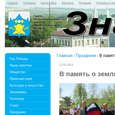
Главная
Подписка
Карта сайта
Контакты
Редакция
Реклама в газ
Газета
Большемурашкинского
района
Нижегородской
области
Главная
Праздники
В памят
Год Победы
13.05.2014
Наши земляки
Общество
В память о земл
Происшествия
Культура и искусство
Экономика
Политика
Спорт
Праздники