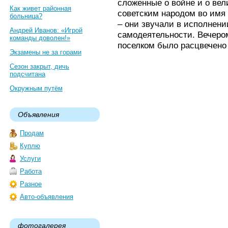
сложенные о войне и о ве
Как живет районная
советским народом во имя
больница?
– они звучали в исполнени
Андрей Иванов: «Игрой
самодеятельности. Вечером
команды доволен!»
поселком было расцвечено
Экзамены не за горами
Сезон закрыт, дичь
подсчитана
Окружным путём
Объявления
Продам
Куплю
Услуги
Работа
Разное
Авто-объявления
фотогалерея