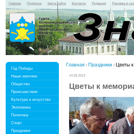
Главная
Подписка
Карта сайта
Контакты
Редакция
Реклама в газ
Газета
Большемурашкинского
района
Нижегородской
области
Главная
Праздники
Цветы к
Год Победы
14.05.2013
Наши земляки
Общество
Цветы к мемори
Происшествия
Культура и искусство
Экономика
Политика
Спорт
Праздники