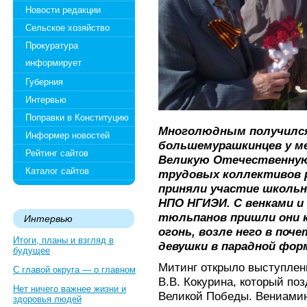
Новости редакции
Сельское хозяйство
Прокуратура
информирует
Губерния
Интервью
Поправки в Конституцию
Многолюдным получился
Информер новостей
большемурашкинцев у ме
Рейтинг сайтов
Великую Отечественную
Каталог сайтов
трудовых коллективов р
приняли участие школь
НПО НГИЭИ. С венками и
тюльпанов пришли они к
Интервью
огонь, возле него в по
Итоги, планы и взгляд в
девушки в парадной форм
будущее
Митинг открыло выступлен
С главой округа — о главном
В.В. Кокурина, который по
Нет ничего важнее жизни и
Великой Победы. Вениамин
здоровья людей