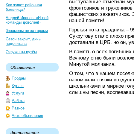
выступавшие отметили муж
Как живет районная
фронтовиков и тружеников
больница?
фашистских захватчиков. Э
Андрей Иванов: «Игрой
нашей памяти!
команды доволен!»
Горькая нота праздника – 
Экзамены не за горами
Сукрутову стало плохо пря
Сезон закрыт, дичь
доставили в ЦРБ, но он, ув
подсчитана
В память о всех погибших 
Окружным путём
Вечному огню были возлож
Минутой молчания.
Объявления
О том, что в нашем поселк
Продам
напомнили связки воздуш
школьниками в мирное голу
Куплю
слышны песни, воспевавш
Услуги
Работа
Разное
Авто-объявления
фотогалерея