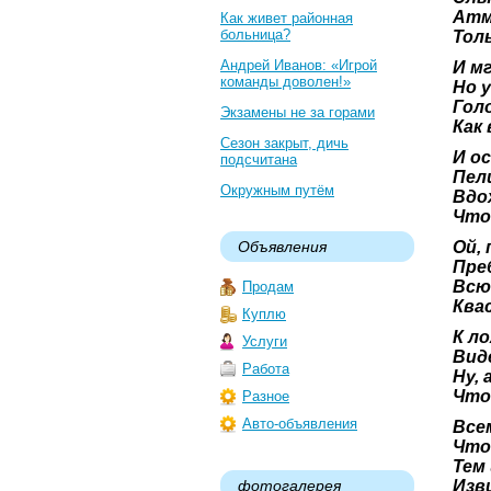
Атм
Как живет районная
больница?
Толь
Андрей Иванов: «Игрой
И м
команды доволен!»
Но 
Гол
Экзамены не за горами
Как
Сезон закрыт, дичь
И о
подсчитана
Пел
Окружным путём
Вдо
Что
Объявления
Ой,
Пре
Всю
Продам
Ква
Куплю
К ло
Услуги
Вид
Работа
Ну, 
Что
Разное
Авто-объявления
Все
Что
Тем 
фотогалерея
Изв