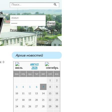
26
Регистрация
Забыли пароль?
Архив новостей
в: 0
август
2026
пон
втр
срд
чет
пят
суб
вск
1
2
3
4
5
6
7
8
9
10
11
12
13
14
15
16
17
18
19
20
21
22
23
24
25
26
27
28
29
30