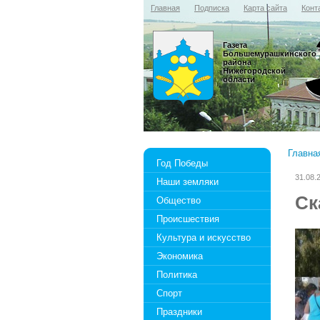
Главная
Подписка
Карта сайта
Конт
Газета
Большемурашкинского
района
Нижегородской
области
Главна
Год Победы
31.08.
Наши земляки
Ск
Общество
Происшествия
Культура и искусство
Экономика
Политика
Спорт
Праздники