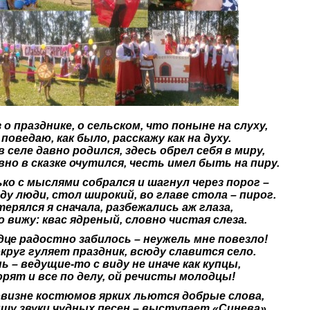
 о празднике, о сельском, что поныне на слуху,
поведаю, как было, расскажу как на духу.
в селе давно родился, здесь обрел себя в миру,
вно в сказке очутился, честь имел быть на пиру.
ько с мыслями собрался и шагнул через порог –
ду люди, стол широкий, во главе стола – пирог.
ерялся я сначала, разбежались аж глаза,
 вижу: квас ядреный, словно чистая слеза.
дце радостно забилось – неужель мне повезло!
округ гуляет праздник, всюду славится село.
ь – ведущие-то с виду не иначе как купцы,
орят и все по делу, ой речисты молодцы!
овизне костюмов ярких льются добрые слова,
шу звуки чудных песен – выступает «Синева».