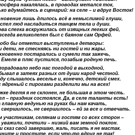
осфера накалялась, в проводах метался ток,
ко вдумайтесь в сценарий: на селе – и вдруг Восток!
гновение лишь длилось всё в немыслимой глуши,
успел люд насладиться танцем тела и души.
ова слегка вскружилась от изящных легких фей,
 всегда великолепен был с баяном сам Орфей.
собо бы отметил выступленье детворы:
и дети, не стесняясь ни гостей и ни жары.
хновенно постарались и сумели так зажечь,
 Емеля в пляс пустился, позабыв родную печь.
 порадовало небо нас погодой в выходной,
бывал в затеях разных от души народ честной.
ду слышалось веселье и, конечно, детский смех.
с ядреный с пирогами разделили мы на всех!
жке дегтя я не склонен, не большая в этом честь.
ел – праздник состоялся. Да, в селе таланты есть!
а главную ведунью на руках бы нам качать,
 свершилось, не свершилось – ей за все и отвечать.
м участникам, селянам и гостям со всех сторон –
 уважили, почтили – низкий вам земной поклон.
и сказ свой завершаю, жаль, писать я не мастак.
ините и простите, если что-то вдруг не так!