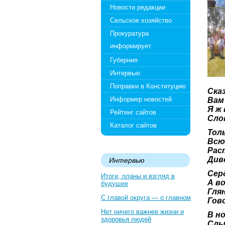
Новости редакции
Сельское хозяйство
Прокуратура
информирует
Губерния
Интервью
Поправки в Конституцию
Сказ
Информер новостей
Вам 
Я ж 
Рейтинг сайтов
Сло
Каталог сайтов
Тол
Всю
Раст
Диво
Интервью
Сер
Итоги, планы и взгляд в
А в
будущее
Глян
С главой округа — о главном
Гов
Нет ничего важнее жизни и
В н
здоровья людей
Слы