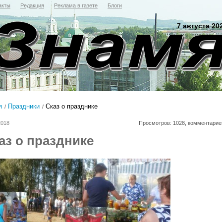
акты
Редакция
Реклама в газете
Блоги
7 августа 20
я
Праздники
Сказ о празднике
2018
Просмотров: 1028, комментарие
аз о празднике