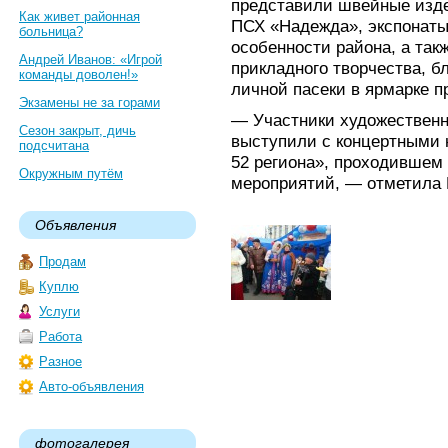
представили швейные изде
Как живет районная
ПСХ «Надежда», экспонаты
больница?
особенности района, а так
Андрей Иванов: «Игрой
прикладного творчества, б
команды доволен!»
личной пасеки в ярмарке п
Экзамены не за горами
— Участники художествен
Сезон закрыт, дичь
выступили с концертными 
подсчитана
52 региона», проходившем 
Окружным путём
мероприятий, — отметила 
Объявления
Продам
Куплю
Услуги
Работа
Разное
Авто-объявления
фотогалерея