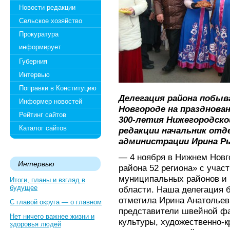
Новости редакции
Сельское хозяйство
Прокуратура
информирует
Губерния
Интервью
Поправки в Конституцию
Делегация района побыв
Информер новостей
Новгороде на празднова
Рейтинг сайтов
300-летия Нижегородско
Каталог сайтов
редакции начальник отд
администрации Ирина Р
— 4 ноября в Нижнем Новг
Интервью
района 52 региона» с учас
муниципальных районов и 
Итоги, планы и взгляд в
будущее
области. Наша делегация 
отметила Ирина Анатольев
С главой округа — о главном
представители швейной ф
Нет ничего важнее жизни и
культуры, художественно-к
здоровья людей