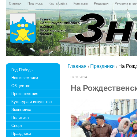
Главная
Подписка
Карта сайта
Контакты
Редакция
Реклама в газ
Газета
Большемурашкинского
района
Нижегородской
области
Главная
Праздники
На Рожд
Год Победы
07.11.2014
Наши земляки
Общество
На Рождественс
Происшествия
Культура и искусство
Экономика
Политика
Спорт
Праздники