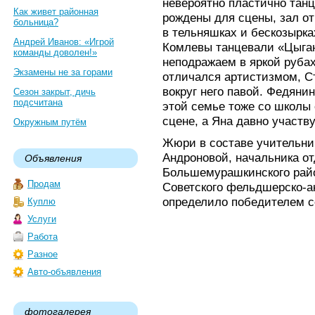
невероятно пластично танц
Как живет районная
рождены для сцены, зал от
больница?
в тельняшках и бескозырка
Андрей Иванов: «Игрой
Комлевы танцевали «Цыга
команды доволен!»
неподражаем в яркой рубах
Экзамены не за горами
отличался артистизмом, С
вокруг него павой. Федяни
Сезон закрыт, дичь
подсчитана
этой семье тоже со школы
сцене, а Яна давно участв
Окружным путём
Жюри в составе учительни
Андроновой, начальника от
Объявления
Большемурашкинского рай
Продам
Советского фельдшерско-а
определило победителем 
Куплю
Услуги
Работа
Разное
Авто-объявления
фотогалерея