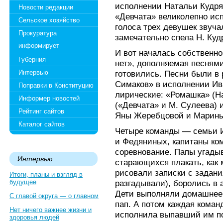
исполнении Натальи Кудря
Новости редакции
«Девчата» великолепно ис
Сельское хозяйство
голоса трех девушек звуча
Прокуратура
замечательно спела Н. Ку
информирует
И вот началась собственн
Губерния
нет», дополняемая песнями
Интервью
готовились. Песни были в 
Симаков» в исполнении Ив
Поправки в Конституцию
лирические: «Ромашка» (Н
Информер новостей
(«Девчата» и М. Сулеева) 
Рейтинг сайтов
Яны Жеребцовой и Марины
Каталог сайтов
Четыре команды — семьи 
и Федяниных, капитаны ком
соревнование. Папы угадыв
Интервью
старающихся плакать, как
рисовали записки с задани
Итоги, планы и взгляд в
будущее
разгадывали), боролись в 
Дети выполняли домашнее
С главой округа — о главном
пап. А потом каждая коман
Нет ничего важнее жизни и
исполнила выпавший им п
здоровья людей