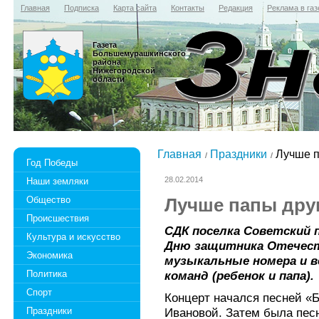
Главная
Подписка
Карта сайта
Контакты
Редакция
Реклама в газ
Газета
Большемурашкинского
района
Нижегородской
области
Главная
Праздники
Лучше п
Год Победы
28.02.2014
Наши земляки
Общество
Лучше папы друг
Происшествия
СДК поселка Советский 
Культура и искусство
Дню защитника Отечест
Экономика
музыкальные номера и в
Политика
команд (ребенок и папа).
Спорт
Концерт начался песней «
Праздники
Ивановой. Затем была пес