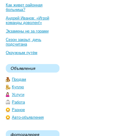
Как живет районная
больница?
Андрей Иванов: «Игрой
команды доволен!»
Экзамены не за горами
Сезон закрыт, дичь
подсчитана
Окружным путём
Объявления
Продам
Куплю
Услуги
Работа
Разное
Авто-объявления
фотогалерея