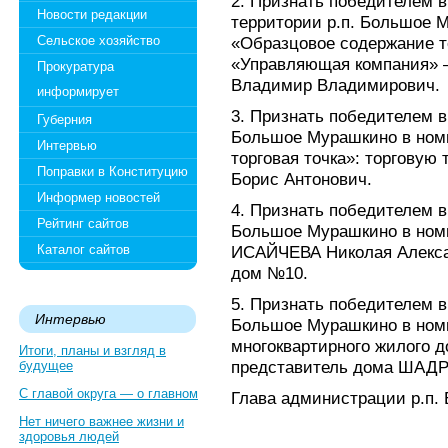
2. Признать победителем в
Новости редакции
территории р.п. Большое 
Сельское хозяйство
«Образцовое содержание т
«Управляющая компания»
Прокуратура
Владимир Владимирович.
информирует
3. Признать победителем в 
Губерния
Большое Мурашкино в ном
Интервью
торговая точка»: торговую
Поправки в Конституцию
Борис Антонович.
Информер новостей
4. Признать победителем в 
Рейтинг сайтов
Большое Мурашкино в ном
Каталог сайтов
ИСАЙЧЕВА Николая Алексан
дом №10.
5. Признать победителем в 
Интервью
Большое Мурашкино в ном
многоквартирного жилого д
Итоги, планы и взгляд в
представитель дома ШАДР
будущее
С главой округа — о главном
Глава администрации р.п. 
Нет ничего важнее жизни и
здоровья людей