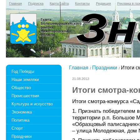
Главная
Подписка
Карта сайта
Контакты
Редакция
Реклама в газ
Газета
Большемурашкинского
района
Нижегородской
области
Главная
Праздники
Итоги с
Год Победы
21.08.2012
Наши земляки
Общество
Итоги смотра-ко
Происшествия
Итоги смотра-конкурса «С
Культура и искусство
1. Признать победителем в
Экономика
территории р.п. Большое 
Политика
«Образцовый палисадник»
Спорт
– улица Молодежная, дом 
Праздники