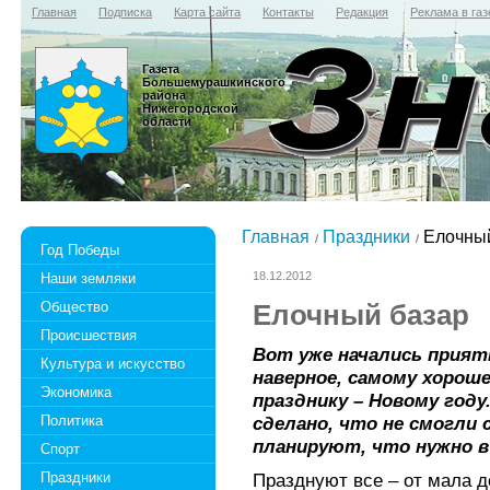
Главная
Подписка
Карта сайта
Контакты
Редакция
Реклама в газ
Газета
Большемурашкинского
района
Нижегородской
области
Главная
Праздники
Елочный
Год Победы
18.12.2012
Наши земляки
Общество
Елочный базар
Происшествия
Вот уже начались прият
Культура и искусство
наверное, самому хорош
Экономика
празднику – Новому год
Политика
сделано, что не смогли 
планируют, что нужно 
Спорт
Праздники
Празднуют все – от мала д