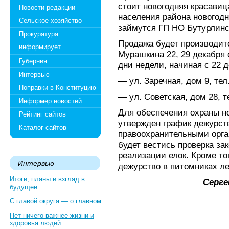
стоит новогодняя красави
Новости редакции
населения района новогод
Сельское хозяйство
займутся ГП НО Бутурлинс
Прокуратура
Продажа будет производит
информирует
Мурашкина 22, 29 декабря 
Губерния
дни недели, начиная с 22 д
Интервью
— ул. Заречная, дом 9, тел.
Поправки в Конституцию
— ул. Советская, дом 28, те
Информер новостей
Для обеспечения охраны н
Рейтинг сайтов
утвержден график дежурст
Каталог сайтов
правоохранительными орга
будет вестись проверка за
реализации елок. Кроме то
Интервью
дежурство в питомниках ле
Итоги, планы и взгляд в
Серге
будущее
С главой округа — о главном
Нет ничего важнее жизни и
здоровья людей