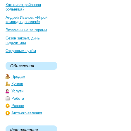
Как живет районная
больница?
Андрей Иванов: «Игрой
команды доволен!»
Экзамены не за горами
Сезон закрыт, дичь
подсчитана
Окружным путём
Объявления
Продам
Куплю
Услуги
Работа
Разное
Авто-объявления
фотогалерея