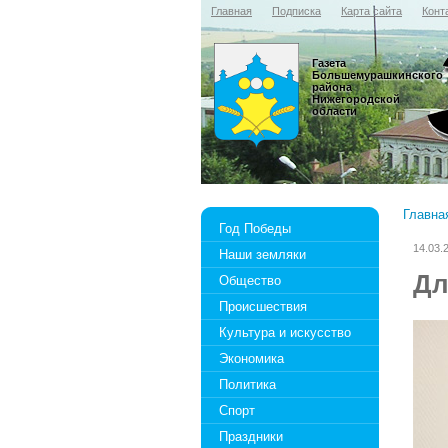
Главная
Подписка
Карта сайта
Конт
Газета
Большемурашкинского
района
Нижегородской
области
Главна
Год Победы
14.03.
Наши земляки
Дл
Общество
Происшествия
Культура и искусство
Экономика
Политика
Спорт
Праздники