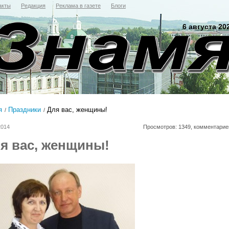
акты
Редакция
Реклама в газете
Блоги
6 августа 20
я
Праздники
Для вас, женщины!
2014
Просмотров: 1349, комментарие
я вас, женщины!