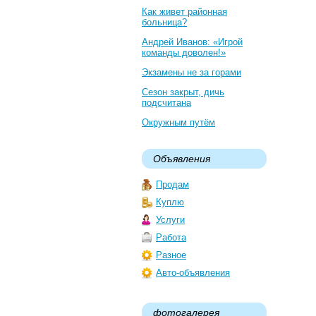
Как живет районная
больница?
Андрей Иванов: «Игрой
команды доволен!»
Экзамены не за горами
Сезон закрыт, дичь
подсчитана
Окружным путём
Объявления
Продам
Куплю
Услуги
Работа
Разное
Авто-объявления
фотогалерея