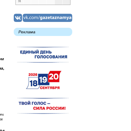
31
Реклама
ом
ва,
ич
ти