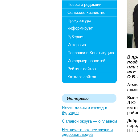
Новости редакции
Сельское хозяйство
Прокуратура
информирует
Губерния
Интервью
Поправки в Конституцию
В пр
Информер новостей
позд
или 
Рейтинг сайтов
них:
О.В.
Каталог сайтов
Атмо
адми
Вмес
Интервью
Л.Ю.
им п
Итоги, планы и взгляд в
райо
будущее
Добр
С главой округа — о главном
пере
Нет ничего важнее жизни и
Н.П.
здоровья людей