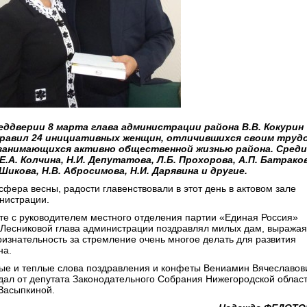
еддверии 8 марта глава администрации района В.В. Кокурин
равил 24 инициативных женщин, отличившихся своим труд
занимающихся активно общественной жизнью района. Среди
 Е.А. Колчина, Н.И. Депутатова, Л.Б. Прохорова, А.П. Батрако
 Шикова, Н.В. Абросимова, Н.И. Дарявина и другие.
сфера весны, радости главенствовали в этот день в актовом зале
нистрации.
те с руководителем местного отделения партии «Единая Россия»
 Лесниковой глава администрации поздравлял милых дам, выражая
ризнательность за стремление очень многое делать для развития
на.
ые и теплые слова поздравления и конфеты Вениамин Вячеславов
дал от депутата Законодательного Собрания Нижегородской облас
 Засыпкиной.