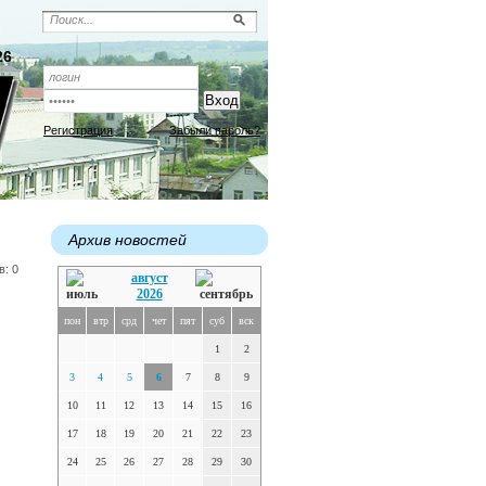
26
Регистрация
Забыли пароль?
Архив новостей
в: 0
август
2026
пон
втр
срд
чет
пят
суб
вск
1
2
3
4
5
6
7
8
9
10
11
12
13
14
15
16
17
18
19
20
21
22
23
24
25
26
27
28
29
30