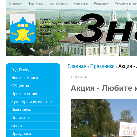
Главная
Подписка
Карта сайта
Контакты
Редакция
Реклама в газ
Газета
Большемурашкинского
района
Нижегородской
области
Главная
Праздники
Акция - 
Год Победы
11.08.2016
Наши земляки
Общество
Акция - Любите 
Происшествия
Культура и искусство
Экономика
Политика
Спорт
Праздники