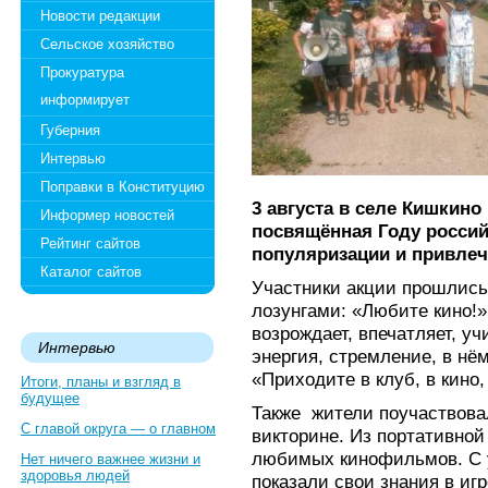
Новости редакции
Сельское хозяйство
Прокуратура
информирует
Губерния
Интервью
Поправки в Конституцию
3 августа в селе Кишкино
Информер новостей
посвящённая Году российс
Рейтинг сайтов
популяризации и привлеч
Каталог сайтов
Участники акции прошлись
лозунгами: «Любите кино!»
возрождает, впечатляет, уч
Интервью
энергия, стремление, в нё
«Приходите в клуб, в кино,
Итоги, планы и взгляд в
будущее
Также жители поучаствова
С главой округа — о главном
викторине. Из портативной
любимых кинофильмов. С 
Нет ничего важнее жизни и
здоровья людей
показали свои знания в и