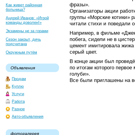
фразы».
Как живет районная
больница?
Организаторы акции работ
группы «Морские котики» 
Андрей Иванов: «Игрой
команды доволен!»
читали стихи и поведали о
Экзамены не за горами
Например, в фильме «Джен
побега, сидели не в цистер
Сезон закрыт, дичь
подсчитана
цемент имитировала жижа 
серый цвет.
Окружным путём
В конце акции был провед
по итогам которого первое
Объявления
голуби».
Продам
Все были приглашены на в
Куплю
Услуги
Работа
Разное
Авто-объявления
фотогалерея