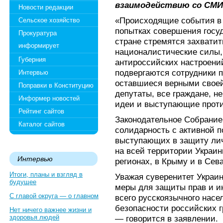
взаимодействию со СМИ 
Новости редакции
«Происходящие события в 
Сельское хозяйство
попытках совершения госуд
Прокуратура
стране стремятся захватит
информирует
националистические силы,
Губерния
антироссийских настроени
подвергаются сотрудники 
Интервью
оставшиеся верными своей
Поправки в Конституцию
депутаты, все граждане, 
Информер новостей
идеи и выступающие проти
Рейтинг сайтов
Законодательное Собрание
Каталог сайтов
солидарность с активной п
выступающих в защиту лич
на всей территории Украин
Интервью
регионах, в Крыму и в Сев
Итоги, планы и взгляд в
Уважая суверенитет Украин
будущее
меры для защиты прав и и
С главой округа — о главном
всего русскоязычного насе
безопасности российских 
Нет ничего важнее жизни и
здоровья людей
— говорится в заявлении.