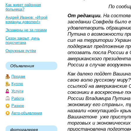
Как живет районная
По сооб
больница?
От редакции.
На состояв
Андрей Иванов: «Игрой
заседании Совфеда было 
команды доволен!»
удовлетворить обращение
Экзамены не за горами
Путина о возможности пр
Сезон закрыт, дичь
сил на территории Украи
подсчитана
поддержал предложение п
Окружным путём
отозвать посла России в 
американского президента
России в случае вооружен
Объявления
Как далеко пойдет Вашин
Продам
свою волю русскому миру?
Куплю
ссылкой на американские 
Услуги
союзники в воскресенье п
России Владимира Путина
Работа
экономику его страны», т
Разное
назвали «оккупацией» кры
Авто-объявления
Вашингтоне уже приступ
торговых и экономических
приостановлена подготов
фотогалерея