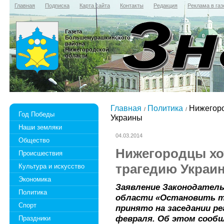
Главная
Подписка
Карта сайта
Контакты
Редакция
Реклама в газ
Газета
Большемурашкинского
района
Нижегородской
области
Главная
Политика
Нижегоро
Год Победы
Украины
Наши земляки
04.03.2014
Общество
Нижегородцы хо
Происшествия
трагедию Украи
Культура и искусство
Экономика
Заявление Законодатель
Политика
области «Остановить т
Спорт
принято на заседании р
февраля. Об этом сообщ
Праздники