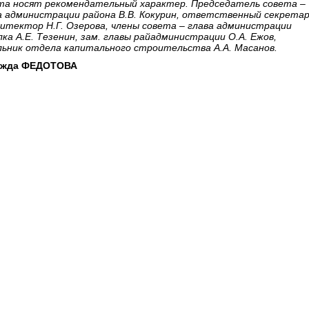
та носят рекомендательный характер. Председатель совета –
а администрации района В.В. Кокурин, ответственный секрета
хитектор Н.Г. Озерова, члены совета – глава администрации
лка А.Е. Тезенин, зам. главы райадминистрации О.А. Ежов,
льник отдела капитального строительства А.А. Масанов.
ежда ФЕДОТОВА