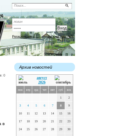
26
Регистрация
Забыли пароль?
Архив новостей
в: 0
август
2026
пон
втр
срд
чет
пят
суб
вск
1
2
3
4
5
6
7
8
9
10
11
12
13
14
15
16
17
18
19
20
21
22
23
а в
24
25
26
27
28
29
30