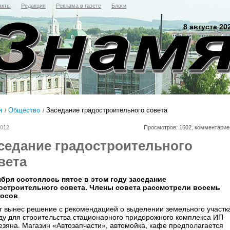
акты
Редакция
Реклама в газете
Блоги
8 августа 20
я
Общество
Заседание градостроительного совета
2012
Просмотров: 1602, комментарие
седание градостроительного
вета
ября состоялось пятое в этом году заседание
остроительного совета. Члены совета рассмотрели восемь
осов
.
т вынес решение с рекомендацией о выделении земельного участк
ду для строительства стационарного придорожного комплекса ИП
езяна. Магазин «Автозапчасти», автомойка, кафе предполагается