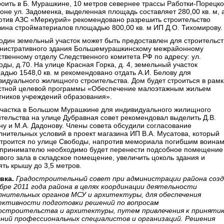
роить в Б. Мурашкине, 10 метров севернее трассы Работки-Порецко
йоне ул. Задоменка, выделенная площадь составляет 280,00 кв. м, 
отив АЗС «Меркурий» рекомендовано разрешить строительство
зина стройматериалов площадью 800,00 кв. м ИП Д.О. Тихомирову.
один земельный участок может быть предоставлен для строительст
нистративного здания Большемурашкинскому межрайонному
ственному отделу Следственного комитета РФ по адресу: ул.
ды, д.70. На улице Красная Горка, д. 4, земельный участок
адью 1548,0 кв. м рекомендовано отдать А.И. Белову для
видуального жилищного строительства. Дом будет строиться в рамк
стной целевой программы «Обеспечение малоэтажным жильем
тников учреждений образования».
участка в Большом Мурашкине для индивидуального жилищного
ительства на улице Дубравная совет рекомендовал выделить Д.В.
ну и М.А. Дадонову. Члены совета обсудили согласование
лнительных условий в проект магазина ИП В.А. Мусатова, который
строится по улице Свободы, напротив мемориала погибшим воинам
принимателю необходимо будет перенести подсобное помещение
ового зала в складское помещение, увеличить цоколь здания и
ять крышу до 3,5 метров.
вка.
Градостроительный совет при администрации района соз
ябре 2011 года района в целях координации деятельности
лнительных органов МСУ и архитектуры, для обеспечения
ктивности подготовки решений по вопросам
остроительства и архитектуры, путем привлечения к приняти
ний профессиональных специалистов и организаций. Решения