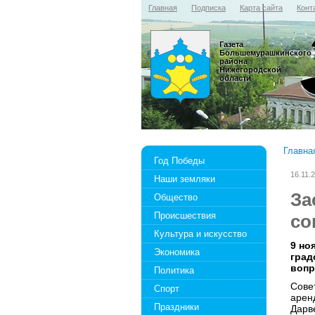
Главная
Подписка
Карта сайта
Конт
Газета
Большемурашкинского
района
Нижегородской
области
Главна
Год Победы
16.11.
Наши земляки
За
Общество
Происшествия
со
Культура и искусство
9 но
Экономика
град
вопр
Политика
Сове
Спорт
арен
Праздники
Дарв