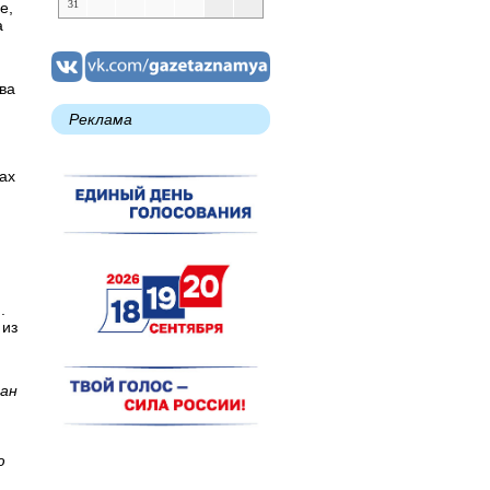
31
е,
а
ва
Реклама
ах
.
 из
дан
ю