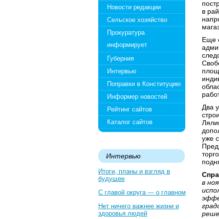
пост
Новости редакции
в ра
напр
Сельское хозяйство
мага
Прокуратура
Еще 
информирует
адми
след
Губерния
Свобо
площ
Интервью
инди
Поправки в Конституцию
обла
рабо
Информер новостей
Два 
Рейтинг сайтов
стро
Каталог сайтов
Ляли
допо
уже 
Пред
торг
Интервью
подн
Итоги, планы и взгляд в
Спра
будущее
в но
испо
С главой округа — о главном
эффе
град
Нет ничего важнее жизни и
здоровья людей
реше