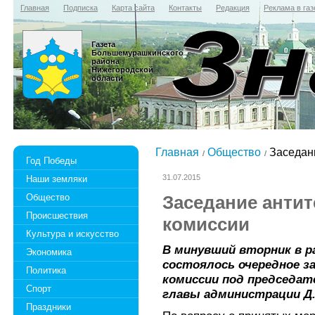
Главная
Подписка
Карта сайта
Контакты
Редакция
Реклама в газ
Газета
Большемурашкинского
района
Нижегородской
области
Главная
Общество
Заседани
Год Победы
31.07.2015
Наши земляки
Общество
Заседание анти
Происшествия
комиссии
Культура и искусство
В минувший вторник в р
Экономика
состоялось очередное з
Политика
комиссии под председат
Спорт
главы администрации Д.
Праздники