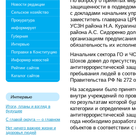
По вопросу о принятых ме
Новости редакции
защищенности в подведом
Сельское хозяйство
с докладами начальник упр
заместитель главврача ЦРБ
Прокуратура
УСЗН района Н.А. Курагин
информирует
района А.С. Сидоренко д
Губерния
организациям предписания
Интервью
обязательность их исполне
Поправки в Конституцию
Начальник сектора ГО и Ч
Информер новостей
Шохов довел до присутств
антитеррористической защ
Рейтинг сайтов
пребывания людей в соотв
Каталог сайтов
Правительства РФ № 272 от
На заседании было принят
внутри учреждений по про
Интервью
по результатам которой бу
Итоги, планы и взгляд в
категории и определения м
будущее
антитеррористической защ
С главой округа — о главном
года необходимо разработ
объектов в соответствии с
Нет ничего важнее жизни и
здоровья людей