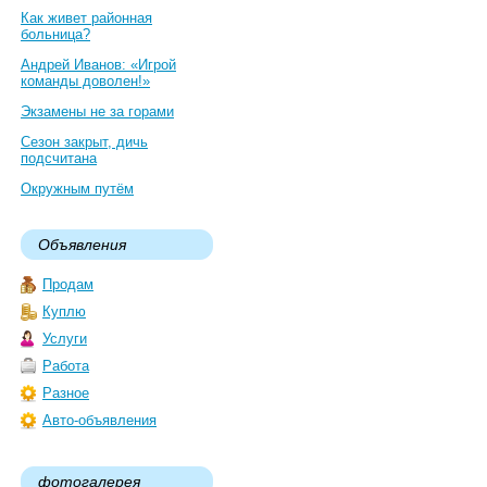
Как живет районная
больница?
Андрей Иванов: «Игрой
команды доволен!»
Экзамены не за горами
Сезон закрыт, дичь
подсчитана
Окружным путём
Объявления
Продам
Куплю
Услуги
Работа
Разное
Авто-объявления
фотогалерея