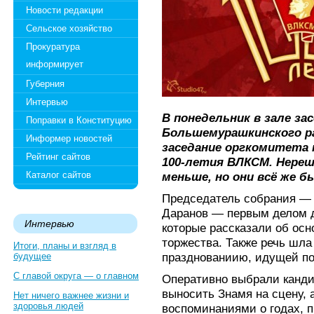
Новости редакции
Сельское хозяйство
Прокуратура
информирует
Губерния
Интервью
В понедельник в зале з
Поправки в Конституцию
Большемурашкинского ра
Информер новостей
заседание оргкомитета 
Рейтинг сайтов
100-летия ВЛКСМ. Нере
Каталог сайтов
меньше, но они всё же б
Председатель собрания — 
Даранов — первым делом д
Интервью
которые рассказали об ос
торжества. Также речь шла
Итоги, планы и взгляд в
празднованиию, идущей п
будущее
С главой округа — о главном
Оперативно выбрали канди
выносить Знамя на сцену, 
Нет ничего важнее жизни и
здоровья людей
воспоминаниями о годах, 