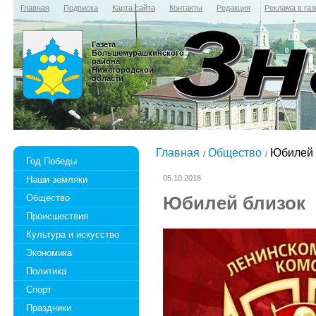
Главная
Подписка
Карта сайта
Контакты
Редакция
Реклама в газ
Газета
Большемурашкинского
района
Нижегородской
области
Главная
Общество
Юбилей 
Год Победы
05.10.2018
Наши земляки
Общество
Юбилей близок
Происшествия
Культура и искусство
Экономика
Политика
Спорт
Праздники