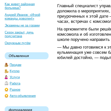
Как живет районная
Главный специалист управ
больница?
доложила о мероприятиях,
Андрей Иванов: «Игрой
приуроченных к этой дате 
команды доволен!»
часах, встречах с комсомо
Экзамены не за горами
На оргкомитете были решё
Сезон закрыт, дичь
комсомола и об изготовле
подсчитана
школе поручено направить
Окружным путём
— Мы давно готовимся к это
кульминация уже совсем б
Объявления
юбилей достойно, — подыт
Продам
Куплю
Услуги
Работа
Разное
Авто-объявления
фотогалерея