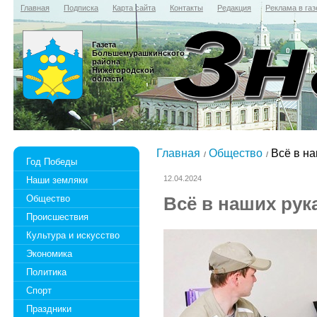
Главная
Подписка
Карта сайта
Контакты
Редакция
Реклама в газ
Газета
Большемурашкинского
района
Нижегородской
области
Главная
Общество
Всё в на
Год Победы
12.04.2024
Наши земляки
Общество
Всё в наших рук
Происшествия
Культура и искусство
Экономика
Политика
Спорт
Праздники