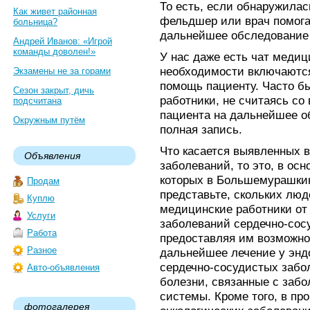
То есть, если обнаружилась
Как живет районная
фельдшер или врач помога
больница?
дальнейшее обследование 
Андрей Иванов: «Игрой
команды доволен!»
У нас даже есть чат медиц
необходимости включаются 
Экзамены не за горами
помощь пациенту. Часто бы
Сезон закрыт, дичь
работники, не считаясь со
подсчитана
пациента на дальнейшее об
Окружным путём
полная запись.
Что касается выявленных 
Объявления
заболеваний, то это, в ос
которых в Большемурашкин
Продам
представьте, скольких люд
Куплю
медицинские работники от 
Услуги
заболеваний сердечно-сос
Работа
предоставляя им возможно
Разное
дальнейшее лечение у энд
сердечно-сосудистых забо
Авто-объявления
болезни, связанные с заб
системы. Кроме того, в пр
фотогалерея