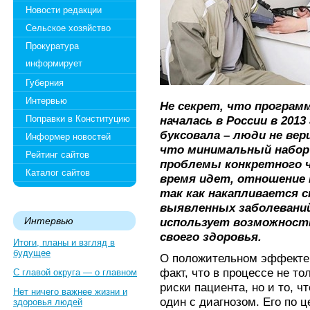
Новости редакции
Сельское хозяйство
Прокуратура
информирует
Губерния
Интервью
Не секрет, что програм
Поправки в Конституцию
началась в России в 2013
буксовала – люди не вер
Информер новостей
что минимальный набор
Рейтинг сайтов
проблемы конкретного че
Каталог сайтов
время идет, отношение 
так как накапливается 
выявленных заболеваний
Интервью
использует возможност
своего здоровья.
Итоги, планы и взгляд в
будущее
О положительном эффекте 
факт, что в процессе не т
С главой округа — о главном
риски пациента, но и то, ч
Нет ничего важнее жизни и
один с диагнозом. Его по 
здоровья людей