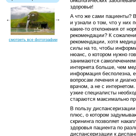
онкологических заболевани
здоровье!
А что же сами пациенты? 
и узнали о том, что у них
какие-то отклонения от н
рекомендации? К сожалени
смотреть все фотографии
рекомендации, хотя медиц
силы на то, чтобы информи
нюанс, о котором нужно го
занимаются самолечением
интернета больше, чем ме
информация бесполезна, е
вопросам лечения и диагно
врачом, а не с интернетом
узкие специалисты необхо
стараются максимально пр
В пользу диспансеризации
плюс, о котором задумыва
скрининга позволяет нака
здоровья пациента по разл
диспансеризации к диспанс