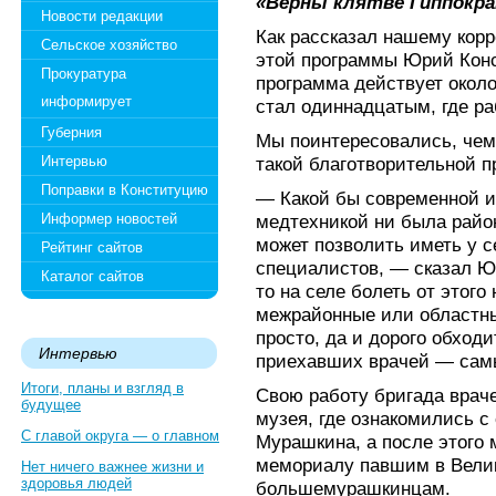
«Верны клятве Гиппокра
Новости редакции
Как рассказал нашему корр
Сельское хозяйство
этой программы Юрий Конс
Прокуратура
программа действует окол
информирует
стал одиннадцатым, где ра
Губерния
Мы поинтересовались, чем
Интервью
такой благотворительной 
Поправки в Конституцию
— Какой бы современной 
Информер новостей
медтехникой ни была райо
может позволить иметь у 
Рейтинг сайтов
специалистов, — сказал Ю
Каталог сайтов
то на селе болеть от этого 
межрайонные или областны
просто, да и дорого обход
Интервью
приехавших врачей — сам
Итоги, планы и взгляд в
Свою работу бригада врач
будущее
музея, где ознакомились с
С главой округа — о главном
Мурашкина, а после этого 
мемориалу павшим в Вели
Нет ничего важнее жизни и
здоровья людей
большемурашкинцам.