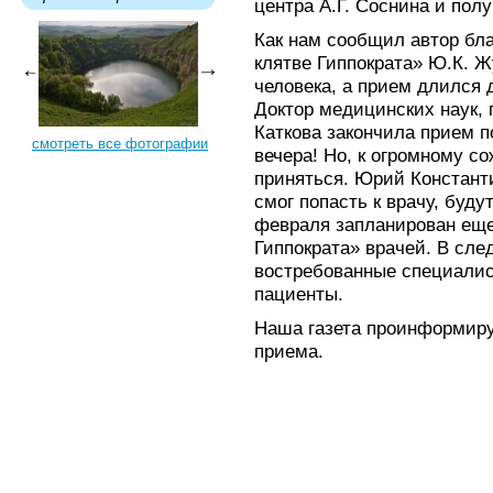
центра А.Г. Соснина и пол
Как нам сообщил автор бла
клятве Гиппократа» Ю.К. Ж
человека, а прием длился
Доктор медицинских наук,
Каткова закончила прием п
смотреть все фотографии
вечера! Но, к огромному с
приняться. Юрий Константи
смог попасть к врачу, буд
февраля запланирован еще
Гиппократа» врачей. В сл
востребованные специалист
пациенты.
Наша газета проинформиру
приема.