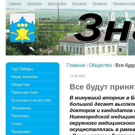
Главная
Подписка
Карта сайта
Контакты
Редакция
Реклама в газ
Газета
Большемурашкинского
района
Нижегородской
области
Главная
Общество
Все буду
Год Победы
17.02.2017
Наши земляки
Общество
Все будут приня
Происшествия
В минувший вторник в 
Культура и искусство
большой десант высоко
Экономика
докторов и кандидатов 
Политика
Нижегородской медицинс
окружного медицинского
Спорт
осуществлялась в рамк
Праздники