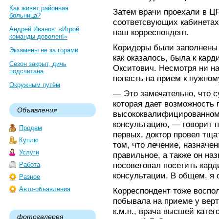
Как живет районная
Затем врачи проехали в Ц
больница?
соответсвующих кабинетах.
Андрей Иванов: «Игрой
наш корреспондент.
команды доволен!»
Коридоры были заполнены
Экзамены не за горами
как оказалось, была к кар
Сезон закрыт, дичь
Окситович. Несмотря ни на
подсчитана
попасть на прием к нужном
Окружным путём
— Это замечательно, что с
которая дает возможность 
Объявления
высококвалифицированном
консультацию, — говорит п
Продам
первых, доктор провел тща
Куплю
том, что лечение, назнач
Услуги
правильное, а также он на
посоветовал посетить кар
Работа
консультации. В общем, я 
Разное
Авто-объявления
Корреспондент тоже воспо
побывала на приеме у верт
к.м.н., врача высшей кате
фотогалерея