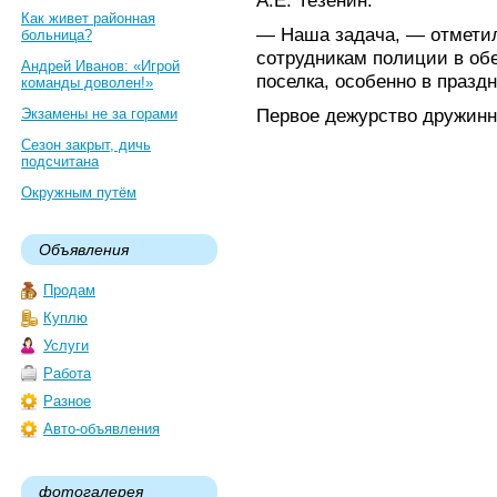
А.Е. Тезенин.
Как живет районная
— Наша задача, — отмети
больница?
сотрудникам полиции в об
Андрей Иванов: «Игрой
поселка, особенно в празд
команды доволен!»
Первое дежурство дружинн
Экзамены не за горами
Сезон закрыт, дичь
подсчитана
Окружным путём
Объявления
Продам
Куплю
Услуги
Работа
Разное
Авто-объявления
фотогалерея