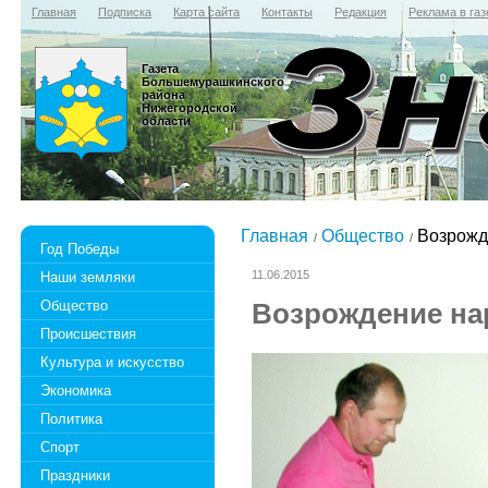
Главная
Подписка
Карта сайта
Контакты
Редакция
Реклама в газ
Газета
Большемурашкинского
района
Нижегородской
области
Главная
Общество
Возрожд
Год Победы
11.06.2015
Наши земляки
Общество
Возрождение н
Происшествия
Культура и искусство
Экономика
Политика
Спорт
Праздники