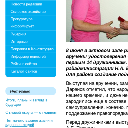
Новости редакции
Сельское хозяйство
Прокуратура
информирует
Губерния
Интервью
Поправки в Конституцию
8 июня в актовом зале 
вручены удостоверения
Информер новостей
первым 14 дружинникам.
Рейтинг сайтов
райадминистрации Н.А. 
Каталог сайтов
для района создание по
Выступая на вручении, зам
Даранов отметил, что нар
Интервью
нашего времени, и даже не
Итоги, планы и взгляд в
зародились еще в составе
будущее
самоуправления, конечно, 
С главой округа — о главном
поддержание правопорядка 
Нет ничего важнее жизни и
Перед дружинниками выст
здоровья людей