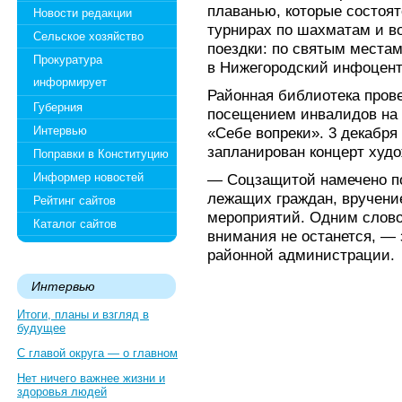
плаванью, которые состоят
Новости редакции
турнирах по шахматам и в
Сельское хозяйство
поездки: по святым местам 
Прокуратура
в Нижегородский инфоцент
информирует
Районная библиотека прове
Губерния
посещением инвалидов на 
Интервью
«Себе вопреки». 3 декабр
запланирован концерт худ
Поправки в Конституцию
Информер новостей
— Соцзащитой намечено п
лежащих граждан, вручение
Рейтинг сайтов
мероприятий. Одним слово
Каталог сайтов
внимания не останется, — 
районной администрации.
Интервью
Итоги, планы и взгляд в
будущее
С главой округа — о главном
Нет ничего важнее жизни и
здоровья людей