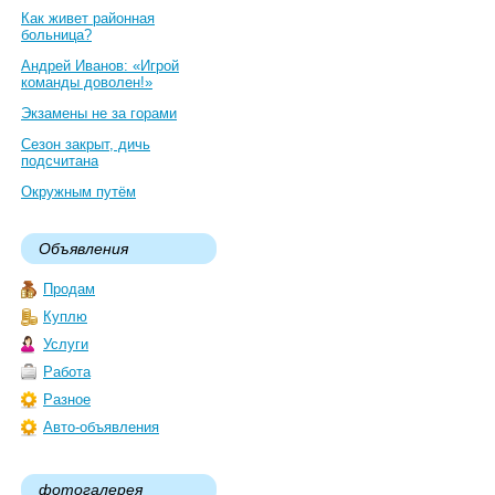
Как живет районная
больница?
Андрей Иванов: «Игрой
команды доволен!»
Экзамены не за горами
Сезон закрыт, дичь
подсчитана
Окружным путём
Объявления
Продам
Куплю
Услуги
Работа
Разное
Авто-объявления
фотогалерея