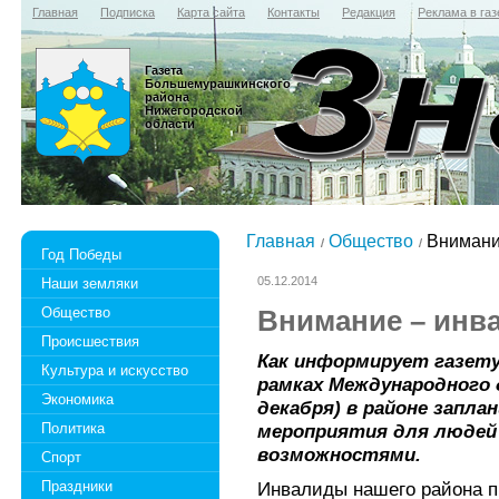
Главная
Подписка
Карта сайта
Контакты
Редакция
Реклама в газ
Газета
Большемурашкинского
района
Нижегородской
области
Главная
Общество
Внимани
Год Победы
05.12.2014
Наши земляки
Общество
Внимание – инв
Происшествия
Как информирует газету
Культура и искусство
рамках Международного 
Экономика
декабря) в районе запл
Политика
мероприятия для людей
возможностями.
Спорт
Праздники
Инвалиды нашего района п