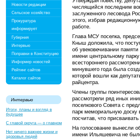
Утверждая повестку, депу
Новости редакции
числящийся последним воп
Сельское хозяйство
заслуженного лесовода Ро
этого, избрав редакционну
Прокуратура
работе.
информирует
Глава МСУ поселка, предсе
Губерния
Кныш доложила, что посту
Интервью
об увековечивании памяти
Поправки в Конституцию
имени центральному парку
Информер новостей
всестороннего рассмотрени
минувшего года была созда
Рейтинг сайтов
которой вошли как депутат
Каталог сайтов
райцентра.
Члены группы поинтересо
рассмотрели ряд иных ини
Интервью
поселкового Совета с пред
Итоги, планы и взгляд в
парк мемориальную доску 
будущее
посчитав, что присваивать
С главой округа — о главном
На голосование вынесли о
Нет ничего важнее жизни и
имени Ильяшевича не было 
здоровья людей