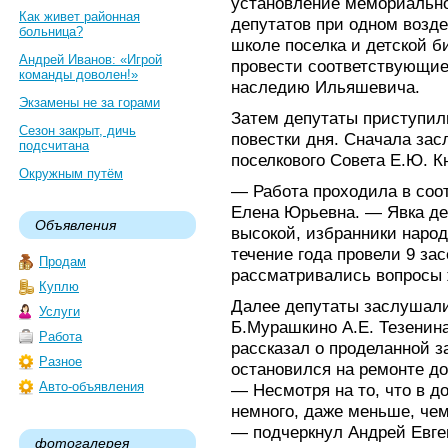
установление мемориально
Как живет районная
депутатов при одном возд
больница?
школе поселка и детской 
Андрей Иванов: «Игрой
провести соответствующие
команды доволен!»
наследию Ильяшевича.
Экзамены не за горами
Затем депутаты приступил
Сезон закрыт, дичь
повестки дня. Сначала зас
подсчитана
поселкового Совета Е.Ю. К
Окружным путём
— Работа проходила в соо
Елена Юрьевна. — Явка де
Объявления
высокой, избранники народ
течение года провели 9 за
Продам
рассматривались вопросы 
Куплю
Далее депутаты заслушали
Услуги
Б.Мурашкино А.Е. Тезенин
Работа
рассказал о проделанной за
Разное
остановился на ремонте до
Авто-объявления
— Несмотря на то, что в д
немного, даже меньше, чем
— подчеркнул Андрей Евге
фотогалерея