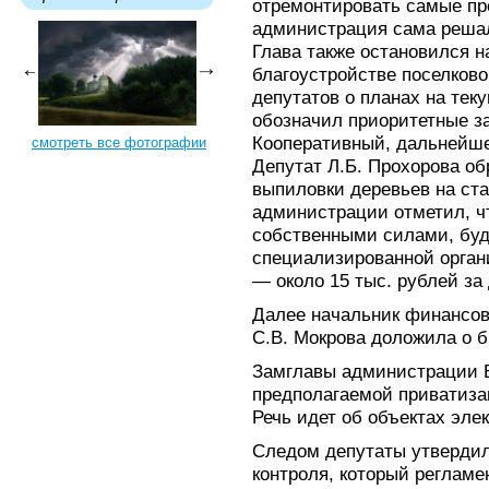
отремонтировать самые пр
администрация сама решал
Глава также остановился 
благоустройстве поселково
депутатов о планах на тек
обозначил приоритетные за
Кооперативный, дальнейше
смотреть все фотографии
Депутат Л.Б. Прохорова о
выпиловки деревьев на ст
администрации отметил, чт
собственными силами, буд
специализированной орган
— около 15 тыс. рублей за
Далее начальник финансов
С.В. Мокрова доложила о б
Замглавы администрации В
предполагаемой приватиза
Речь идет об объектах эле
Следом депутаты утвердил
контроля, который регламе