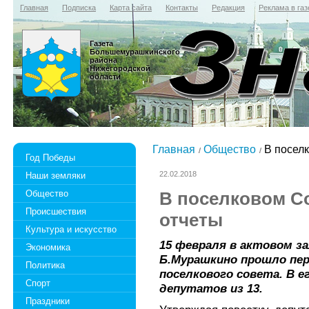
Главная
Подписка
Карта сайта
Контакты
Редакция
Реклама в газ
Газета
Большемурашкинского
района
Нижегородской
области
Главная
Общество
В поселк
Год Победы
22.02.2018
Наши земляки
Общество
В поселковом С
Происшествия
отчеты
Культура и искусство
15 февраля в актовом за
Экономика
Б.Мурашкино прошло пер
Политика
поселкового совета. В е
Спорт
депутатов из 13.
Праздники