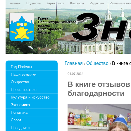
Главная
Подписка
Карта сайта
Контакты
Редакция
Реклама в газ
Газета
Большемурашкинского
района
Нижегородской
области
Главная
Общество
В книге 
Год Победы
04.07.2014
Наши земляки
Общество
В книге отзывов
Происшествия
благодарности
Культура и искусство
Экономика
Политика
Спорт
Праздники