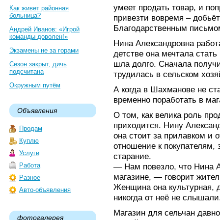
умеет продать товар, и поп
Как живет районная
больница?
привезти вовремя – добьёт
Благодарственным письмо
Андрей Иванов: «Игрой
команды доволен!»
Нина Александровна работа
Экзамены не за горами
детстве она мечтала стать
шла долго. Сначала получ
Сезон закрыт, дичь
подсчитана
трудилась в сельском хозя
Окружным путём
А когда в Шахманове не ст
временно поработать в мага
Объявления
О том, как велика роль про
приходится. Нину Александ
Продам
она стоит за прилавком и о
Куплю
отношение к покупателям, 
Услуги
старание.
Работа
— Нам повезло, что Нина А
магазине, — говорит жите
Разное
Женщина она культурная, д
Авто-объявления
никогда от неё не слышали
Магазин для сельчан давно
фотогалерея