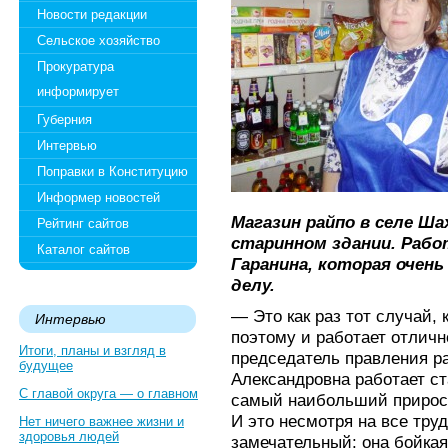
Новости редакции
Сельское хозяйство
Прокуратура
информирует
Губерния
Интервью
Поправки в Конституцию
Информер новостей
Магазин райпо в селе Ша
Рейтинг сайтов
старинном здании. Рабо
Каталог сайтов
Гаранина, которая очень
делу.
— Это как раз тот случай, 
Интервью
поэтому и работает отличн
Итоги, планы и взгляд в
председатель правления р
будущее
Александровна работает ст
С главой округа — о главном
самый наибольший прирост
И это несмотря на все тру
Нет ничего важнее жизни и
здоровья людей
замечательный: она бойкая