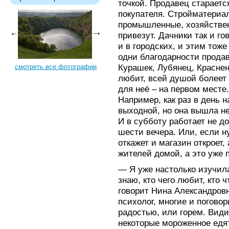
точкой. Продавец старает
покупателя. Стройматериал
промышленные, хозяйствен
привезут. Дачники так и гов
и в городских, и этим тоже
одни благодарности продав
Курашек, Лубянец, Красне
смотреть все фотографии
любит, всей душой болеет 
для неё – на первом месте
Например, как раз в день 
выходной, но она вышла не 
И в субботу работает не до
шести вечера. Или, если н
откажет и магазин откроет,
жителей домой, а это уже 
— Я уже настолько изучила
знаю, кто чего любит, кто ч
говорит Нина Александровн
психолог, многие и погово
радостью, или горем. Видит
некоторые мороженное едят