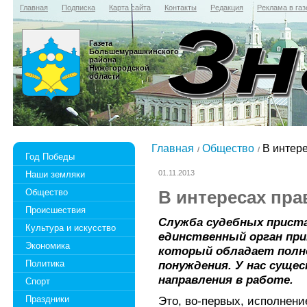
Главная
Подписка
Карта сайта
Контакты
Редакция
Реклама в газ
Газета
Большемурашкинского
района
Нижегородской
области
Главная
Общество
В интере
Год Победы
01.11.2013
Наши земляки
Общество
В интересах пра
Происшествия
Служба судебных приста
Культура и искусство
единственный орган при
Экономика
который обладает полн
Политика
понуждения. У нас суще
направления в работе.
Спорт
Праздники
Это, во-первых, исполнен