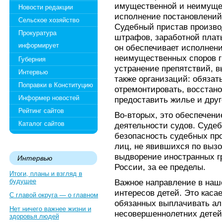
имущественной и неимущес
Новости редакции
исполнение постановлений
Сельское хозяйство
Судебный пристав произво
Прокуратура
штрафов, заработной платы
информирует
он обеспечивает исполнен
неимущественных споров г
Губерния
устранение препятствий, в
Интервью
также организаций: обязат
Поправки в Конституцию
отремонтировать, восстано
Информер новостей
предоставить жилье и друг
Рейтинг сайтов
Во-вторых, это обеспечени
Каталог сайтов
деятельности судов. Суде
безопасность судебных пр
лиц, не явившихся по вызо
выдворение иностранных г
Интервью
России, за ее пределы.
Итоги, планы и взгляд в
будущее
Важное направление в наш
интересов детей. Это каса
С главой округа — о главном
обязанных выплачивать ал
Нет ничего важнее жизни и
несовершеннолетних детей
здоровья людей