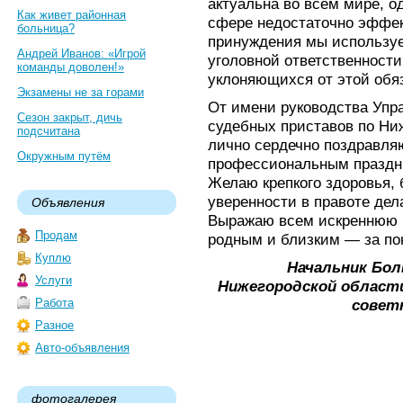
актуальна во всем мире, о
Как живет районная
сфере недостаточно эффек
больница?
принуждения мы используе
Андрей Иванов: «Игрой
уголовной ответственности 
команды доволен!»
уклоняющихся от этой обя
Экзамены не за горами
От имени руководства Уп
Сезон закрыт, дичь
судебных приставов по Ниж
подсчитана
лично сердечно поздравляю
Окружным путём
профессиональным праздн
Желаю крепкого здоровья, 
уверенности в правоте дел
Объявления
Выражаю всем искреннюю б
Продам
родным и близким — за по
Куплю
Начальник Бо
Услуги
Нижегородской област
Работа
советн
Разное
Авто-объявления
фотогалерея