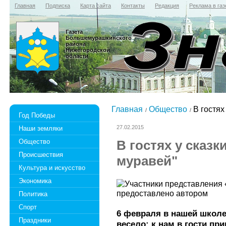
Главная
Подписка
Карта сайта
Контакты
Редакция
Реклама в газ
Газета
Большемурашкинского
района
Нижегородской
области
Главная
Общество
В гостях
Год Победы
27.02.2015
Наши земляки
Общество
В гостях у сказк
Происшествия
муравей"
Культура и искусство
Экономика
Политика
Спорт
6 февраля в нашей школ
Праздники
весело: к нам в гости пр