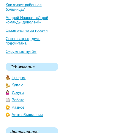
Как живет районная
больница?
Андрей Иванов: «Игрой
команды доволен!»
Экзамены не за горами
Сезон закрыт, дичь
подсчитана
Окружным путём
Объявления
Продам
Куплю
Услуги
Работа
Разное
Авто-объявления
фотогалерея