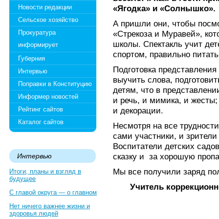
Новости редакции
«Ягодка» и «Солнышко».
Сельское хозяйство
А пришли они, чтобы посмо
Прокуратура
«Стрекоза и Муравей», ко
школы. Спектакль учит дет
информирует
спортом, правильно питать
Губерния
Подготовка представления
Интервью
выучить слова, подготови
Поправки в Конституцию
детям, что в представлени
Информер новостей
и речь, и мимика, и жесты
Рейтинг сайтов
и декорации.
Каталог сайтов
Несмотря на все трудности
сами участники, и зрители
Воспитатели детских садо
сказку и за хорошую пропа
Интервью
Мы все получили заряд по
Итоги, планы и взгляд в
будущее
Учитель коррекционн
С главой округа — о главном
Нет ничего важнее жизни и
здоровья людей