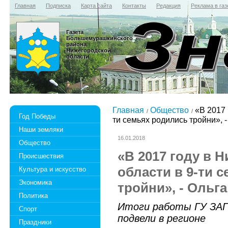
Главная
Подписка
Карта сайта
Контакты
Редакция
Реклама в газ
Газета
Большемурашкинского
района
Нижегородской
области
Главная
Общество
«В 2017 
Год Победы
ти семьях родились тройни», 
Наши земляки
16.01.2018
Общество
«В 2017 году в 
Происшествия
области в 9-ти 
Культура и искусство
Экономика
тройни», - Ольг
Политика
Итоги работы ГУ ЗАГ
Спорт
подвели в регионе
Праздники