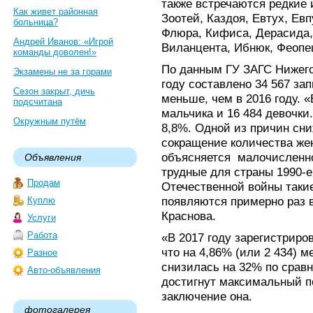
также встречаются редкие 
Как живет районная
Зоотей, Каздоя, Евтух, Евп
больница?
Флюра, Кифиса, Дерасида,
Андрей Иванов: «Игрой
Виланцента, Ибнюк, Феопе
команды доволен!»
По данным ГУ ЗАГС Нижегор
Экзамены не за горами
году составлено 34 567 за
Сезон закрыт, дичь
меньше, чем в 2016 году. 
подсчитана
мальчика и 16 484 девочки
Окружным путём
8,8%. Одной из причин сн
сокращение количества же
объясняется малочисленно
Объявления
трудные для страны 1990-е
Продам
Отечественной войны таки
появляются примерно раз в
Куплю
Краснова.
Услуги
Работа
«В 2017 году зарегистриров
что на 4,86% (или 2 434) м
Разное
снизилась на 32% по сравн
Авто-объявления
достигнут максимальный по
заключение она.
фотогалерея