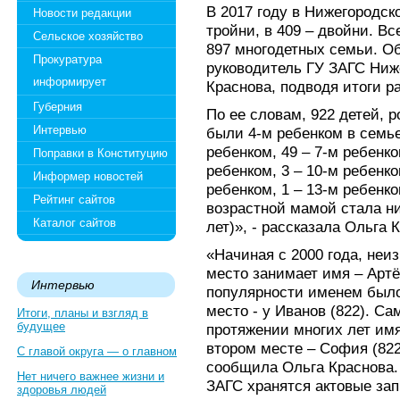
В 2017 году в Нижегородск
Новости редакции
тройни, в 409 – двойни. Вс
Сельское хозяйство
897 многодетных семьи. О
Прокуратура
руководитель ГУ ЗАГС Ниж
информирует
Краснова, подводя итоги р
Губерния
По ее словам, 922 детей, 
Интервью
были 4-м ребенком в семье,
ребенком, 49 – 7-м ребенко
Поправки в Конституцию
ребенком, 3 – 10-м ребенко
Информер новостей
ребенком, 1 – 13-м ребенк
Рейтинг сайтов
возрастной мамой стала ни
Каталог сайтов
лет)», - рассказала Ольга 
«Начиная с 2000 года, не
место занимает имя – Артём
Интервью
популярности именем было 
место - у Иванов (822). С
Итоги, планы и взгляд в
будущее
протяжении многих лет имя 
втором месте – София (822)
С главой округа — о главном
сообщила Ольга Краснова. 
Нет ничего важнее жизни и
ЗАГС хранятся актовые зап
здоровья людей