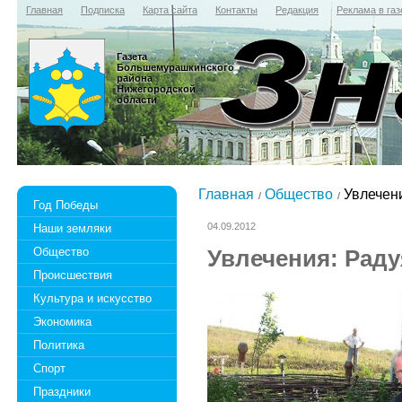
Главная
Подписка
Карта сайта
Контакты
Редакция
Реклама в газ
Газета
Большемурашкинского
района
Нижегородской
области
Главная
Общество
Увлечени
Год Победы
04.09.2012
Наши земляки
Общество
Увлечения: Радуя
Происшествия
Культура и искусство
Экономика
Политика
Спорт
Праздники