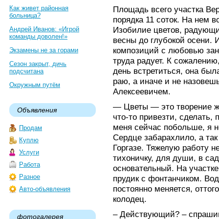
Как живет районная
Площадь всего участка Ве
больница?
порядка 11 соток. На нем в
Изобилие цветов, радующи
Андрей Иванов: «Игрой
команды доволен!»
весны до глубокой осени. 
композиций с любовью зани
Экзамены не за горами
труда радует. К сожалению
Сезон закрыт, дичь
день встретиться, она был
подсчитана
раю, а иначе и не назовеш
Окружным путём
Алексеевичем.
— Цветы — это творение ж
Объявления
что-то привезти, сделать, 
меня сейчас побольше, я н
Продам
Сердце забарахлило, а так
Куплю
Горгазе. Тяжелую работу не
Услуги
тихоничку, для души, в са
Работа
основательный. На участке
Разное
прудик с фонтанчиком. Во
постоянно меняется, оттог
Авто-объявления
колодец.
– Действующий? – спраши
фотогалерея