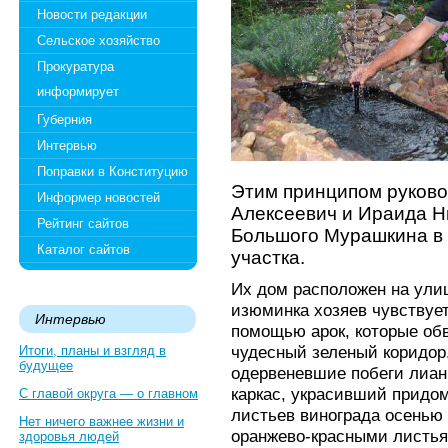
Новости редакции
Сельское хозяйство
Прокуратура
информирует
Губерния
Интервью
Поправки в Конституцию
Этим принципом руково
Информер новостей
Алексеевич и Ираида 
Рейтинг сайтов
Большого Мурашкина в 
Каталог сайтов
участка.
Их дом расположен на ули
изюминка хозяев чувствует
Интервью
помощью арок, которые обв
чудесный зеленый коридор.
Итоги, планы и взгляд в
будущее
одервеневшие побеги лиан
каркас, украсивший придо
С главой округа — о главном
листьев винограда осенью
Нет ничего важнее жизни и
оранжево-красными листья
здоровья людей