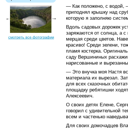
— Как положено, с водой, 
приподнял крышку над сруб
которую я заполняю систе
Вдоль садовых дорожек ус
заряжаются от солнца, а с
смотреть все фотографии
мерцая среди цветов. Наве
красиво! Среди зелени, тож
пламя костерка. Оригиналь
саду Вершининых расхажи
нарисованные и вырезанны
— Это внучка моя Настя вс
материала их вырезал. Зат
для всех сказочных обитат
площадку ребятишки ходят
Алексеевич.
О своих детях Елене, Серг
говорил с удивительной те
всем и частенько наведыва
Для своих домочадцев Вл