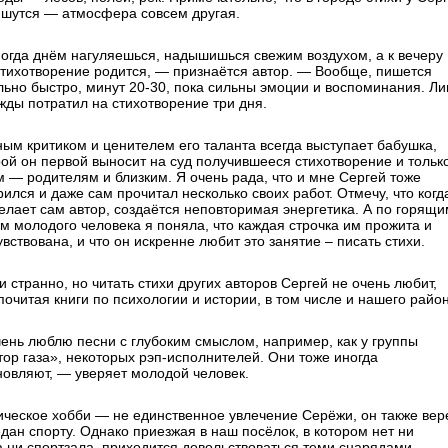
ишутся — атмосфера совсем другая.
огда днём нагуляешься, надышишься свежим воздухом, а к вечеру
стихотворение родится, — признаётся автор. — Вообще, пишется
льно быстро, минут 20-30, пока сильны эмоции и воспоминания. Л
жды потратил на стихотворение три дня.
ным критиком и ценителем его таланта всегда выступает бабушка,
рой он первой выносит на суд получившееся стихотворение и тольк
м — родителям и близким. Я очень рада, что и мне Сергей тоже
ился и даже сам прочитал несколько своих работ. Отмечу, что когд
делает сам автор, создаётся неповторимая энергетика. А по горящи
ам молодого человека я поняла, что каждая строчка им прожита и
вствована, и что он искренне любит это занятие – писать стихи.
и странно, но читать стихи других авторов Сергей не очень любит,
очитая книги по психологии и истории, в том числе и нашего район
ень люблю песни с глубоким смыслом, например, как у группы
тор газа», некоторых рэп-исполнителей. Они тоже иногда
новляют, — уверяет молодой человек.
ическое хобби — не единственное увлечение Серёжи, он также вер
едан спорту. Однако приезжая в наш посёлок, в котором нет ни
,ни спортзала, приходится довольствоваться теми снарядами,