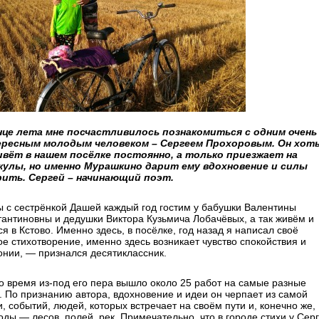
нце лета мне посчастливилось познакомиться с одним очень
ресным молодым человеком – Сергеем Прохоровым. Он хоть
ивёт в нашем посёлке постоянно, а только приезжает на
кулы, но именно Мурашкино дарит ему вдохновение и силы
ить. Сергей – начинающий поэт.
 с сестрёнкой Дашей каждый год гостим у бабушки Валентины
тантиновны и дедушки Виктора Кузьмича Лобачёвых, а так живём и
я в Кстово. Именно здесь, в посёлке, год назад я написал своё
ое стихотворение, именно здесь возникает чувство спокойствия и
онии, — признался десятиклассник.
то время из-под его пера вышло около 25 работ на самые разные
. По признанию автора, вдохновение и идеи он черпает из самой
, событий, людей, которых встречает на своём пути и, конечно же,
оды — лесов, полей, рек. Примечательно, что в городе стихи у Сер