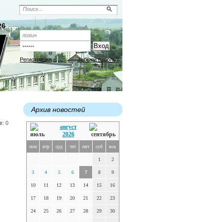
26
Регистрация
Забыли пароль?
Архив новостей
в: 0
август
2026
пон
втр
срд
чет
пят
суб
вск
1
2
3
4
5
6
7
8
9
10
11
12
13
14
15
16
17
18
19
20
21
22
23
24
25
26
27
28
29
30