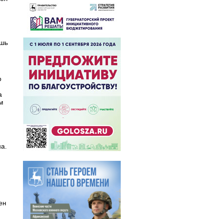
ишь
о
а
м
а.
ен