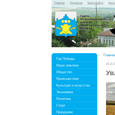
Главная
Подписка
Карта сайта
Конт
Газета
Большемурашкинского
района
Нижегородской
области
Главна
Год Победы
16.11.
Наши земляки
Ув
Общество
Происшествия
Культура и искусство
Экономика
Политика
Спорт
Праздники