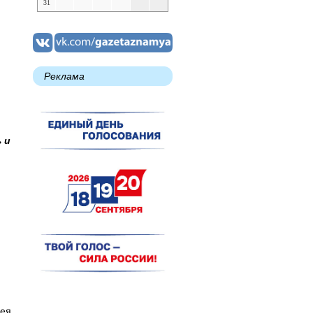
31
Реклама
 и
гея