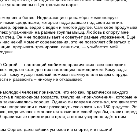
рые установлены в Центральном парке.
ежедневно бегаю. Недостающие тренажёры компенсирую
учными средствами, которые подстраиваю под свои занятия.
имер, брёвна, вёдра с водой и многое другое. Сам себе продумыв
лекс упражнений на разные группы мышц. Любовь к спорту мне
ил отец. Он мне подсказывает и советует разные упражнения. Ещё
у нас некий момент соревнования, это не позволяет сбиваться с
анции, прерывать тренировки, лениться, — улыбается мой
седник.
ё Сергей — настоящий любимец практических всех соседских
шек, ведь он стал для них настоящим помощником. Кому воды
есёт, кому мусор тяжёлый поможет выкинуть или ковры с пруда
сти и развесить – никому не отказывает.
 молодой человек признался, что его как, практически каждого
остка в переходном возрасте, тянуло на «приключения», которые н
да заканчивались хорошо. Однако он вовремя осознал, что двигаетс
том направлении и смог развернуть свою жизнь на 180 градусов. Эт
во, когда человек становится хозяином своей судьбы, ставит перед
й правильные ориентиры и цели, а потом уверенно идёт к ним.
ем Сергею дальнейших успехов и в спорте, и в поэзии!