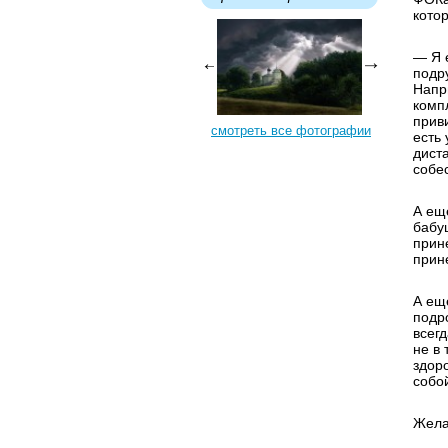
кото
— Я 
подр
Напр
комп
прив
смотреть все фотографии
есть 
дист
собе
А ещ
бабу
прин
прине
А ещё
подр
всег
не в 
здоро
собо
Жела