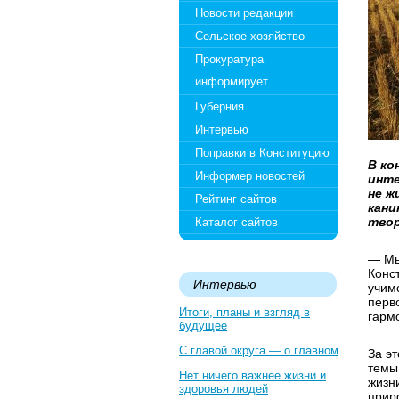
Новости редакции
Сельское хозяйство
Прокуратура
информирует
Губерния
Интервью
Поправки в Конституцию
В ко
Информер новостей
инте
не ж
Рейтинг сайтов
кани
твор
Каталог сайтов
— Мы
Конс
Интервью
учимс
перв
Итоги, планы и взгляд в
гарм
будущее
С главой округа — о главном
За э
темы
Нет ничего важнее жизни и
жизни
здоровья людей
прир