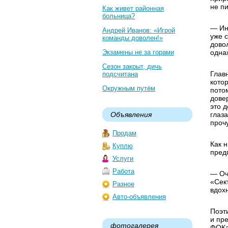
не п
Как живет районная
больница?
— Ин
Андрей Иванов: «Игрой
уже 
команды доволен!»
дово
Экзамены не за горами
одна
Сезон закрыт, дичь
Глав
подсчитана
кото
Окружным путём
пото
довер
это 
Объявления
глаз
прочу
Продам
Как н
Куплю
предп
Услуги
Работа
— Оч
«Сек
Разное
вдох
Авто-объявления
Поэт
и пр
фотогалерея
ФОКа