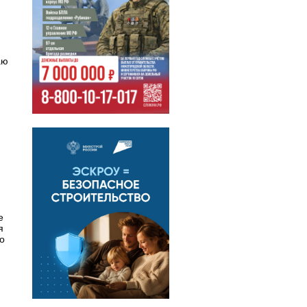
аю
е
я
о