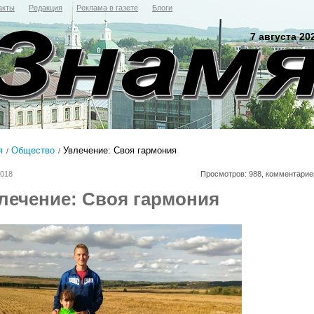
акты
Редакция
Реклама в газете
Блоги
7 августа 20
я
Общество
Увлечение: Своя гармония
2018
Просмотров: 988, комментарие
лечение: Своя гармония