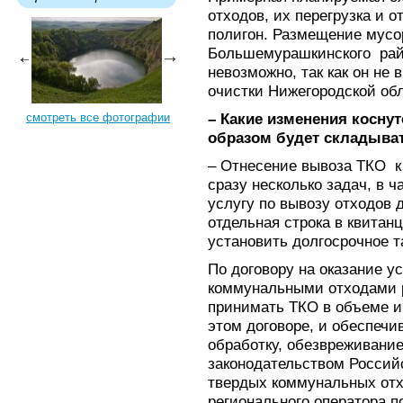
отходов, их перегрузка и 
полигон. Размещение мусо
Большемурашкинского рай
невозможно, так как он не
очистки Нижегородской об
– Какие изменения коснут
смотреть все фотографии
образом будет складыват
– Отнесение вывоза ТКО к
сразу несколько задач, в ч
услугу по вывозу отходов 
отдельная строка в квитан
установить долгосрочное 
По договору на оказание у
коммунальными отходами р
принимать ТКО в объеме и 
этом договоре, и обеспечи
обработку, обезвреживание
законодательством Россий
твердых коммунальных отх
регионального оператора п