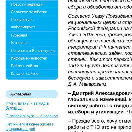
отходами на вверенной те
Новости редакции
сбора и обработки отходо
Сельское хозяйство
Согласно Указу Президен
Прокуратура
национальных целях и стр
информирует
Российской Федерации на п
7 мая 2018 года, формиро
Губерния
обращения с твердыми ко
Интервью
территории РФ является 
Поправки в Конституцию
стратегических задач, по
Информер новостей
страны. Как этот переход
задачи будут достигнуты
Рейтинг сайтов
института «региональных
Каталог сайтов
беседуем с заместителем
Д.А. Макаровым.
– Дмитрий Александрович
Интервью
глобальных изменений, 
Итоги, планы и взгляд в
систему работы с тверд
будущее
их сбора и утилизации. Ч
С главой округа — о главном
– Прежде всего, хочу отме
Нет ничего важнее жизни и
работы с ТКО это не прихо
здоровья людей