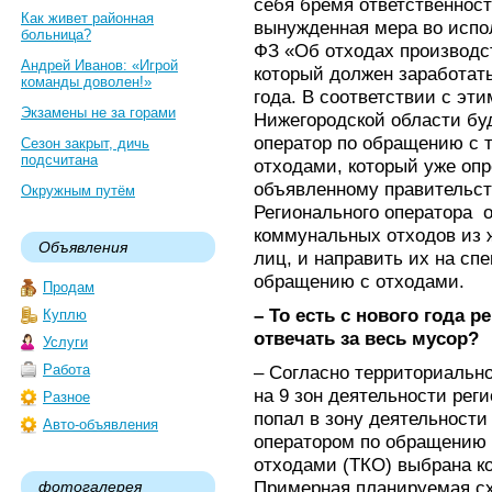
себя бремя ответственност
Как живет районная
вынужденная мера во испо
больница?
ФЗ «Об отходах производст
Андрей Иванов: «Игрой
который должен заработать
команды доволен!»
года. В соответствии с эт
Экзамены не за горами
Нижегородской области бу
оператор по обращению с
Сезон закрыт, дичь
подсчитана
отходами, который уже опр
объявленному правительст
Окружным путём
Регионального оператора о
коммунальных отходов из 
Объявления
лиц, и направить их на сп
обращению с отходами.
Продам
– То есть с нового года 
Куплю
отвечать за весь мусор?
Услуги
Работа
– Согласно территориальн
на 9 зон деятельности рег
Разное
попал в зону деятельности
Авто-объявления
оператором по обращению
отходами (ТКО) выбрана 
Примерная планируемая сх
фотогалерея