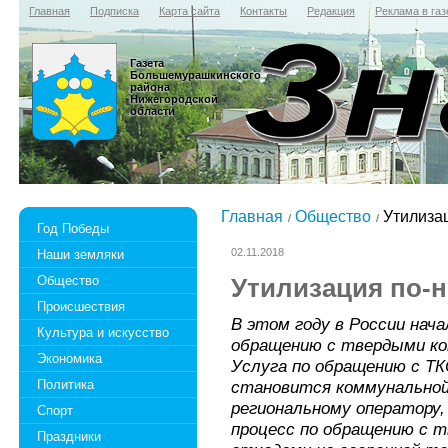
Главная
Подписка
Карта сайта
Контакты
Редакция
Реклама в газ
Газета
Большемурашкинского
района
Нижегородской
области
Главная
Общество
Утилиза
Год Победы
02.11.2018
Наши земляки
Общество
Утилизация по-
Происшествия
В этом году в России нач
Культура и искусство
обращению с твердыми ко
Экономика
Услуга по обращению с Т
Политика
становится коммунальной
региональному оператору
Спорт
процесс по обращению с 
Праздники