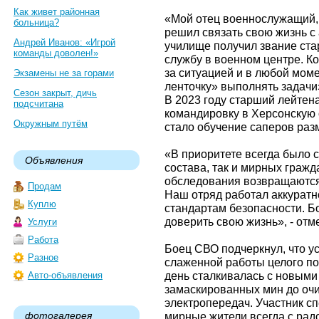
Как живет районная
«Мой отец военнослужащий, 
больница?
решил связать свою жизнь с
Андрей Иванов: «Игрой
училище получил звание ста
команды доволен!»
службу в военном центре. К
за ситуацией и в любой моме
Экзамены не за горами
ленточку» выполнять задачи»
Сезон закрыт, дичь
В 2023 году старший лейтен
подсчитана
командировку в Херсонскую о
Окружным путём
стало обучение саперов раз
«В приоритете всегда было с
Объявления
состава, так и мирных гражд
обследования возвращаются 
Продам
Наш отряд работал аккуратн
Куплю
стандартам безопасности. Б
доверить свою жизнь», - от
Услуги
Работа
Боец СВО подчеркнул, что ус
Разное
слаженной работы целого по
день сталкивалась с новыми
Авто-объявления
замаскированных мин до очи
электропередач. Участник сп
фотогалерея
мирные жители всегда с рад