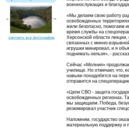
военнослужащих и благодар
«Мы делаем свою работу рад
освобожденных территориях 
жили безопасно, помогаем и
время службы на спецопера
Херсонской области лекции, 
смотреть все фотографии
связанных с минно-взрывно
игрушки минировал, и я объя
поднимать нельзя», - расск
Сейчас «Молния» продолжае
училище. Но отмечает, что, 
навыки понадобятся на пере
отправится на спецоперацию
«Цели СВО - защита государ
освобожденных регионах. Та
мы защищаем. Победа, безусл
резюмировал участник спец
Напомним, государство ока
материальную поддержку и по