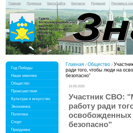
Главная
Подписка
Карта сайта
Контакты
Редакция
Реклама в газ
Газета
Большемурашкинского
района
Нижегородской
области
Главная
Общество
Участник
Год Победы
ради того, чтобы люди на ос
безопасно"
Наши земляки
Общество
10.09.2025
Происшествия
Участник СВО: 
Культура и искусство
работу ради тог
Экономика
освобожденных 
Политика
Спорт
безопасно"
Праздники