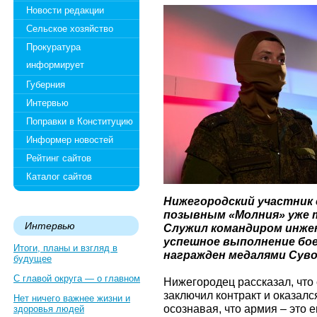
Новости редакции
Сельское хозяйство
Прокуратура
информирует
Губерния
Интервью
Поправки в Конституцию
Информер новостей
Рейтинг сайтов
Каталог сайтов
Нижегородский участник 
позывным «Молния» уже 
Интервью
Служил командиром инжен
успешное выполнение бо
Итоги, планы и взгляд в
награжден медалями Суво
будущее
С главой округа — о главном
Нижегородец рассказал, что
заключил контракт и оказалс
Нет ничего важнее жизни и
осознавая, что армия – это е
здоровья людей