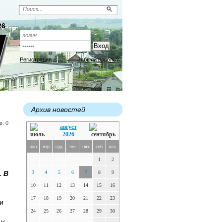
26
Регистрация
Забыли пароль?
Архив новостей
в: 0
август
2026
пон
втр
срд
чет
пят
суб
вск
1
2
. В
3
4
5
6
7
8
9
10
11
12
13
14
15
16
17
18
19
20
21
22
23
и
24
25
26
27
28
29
30