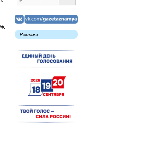
ФХ
31
НФ.
Реклама