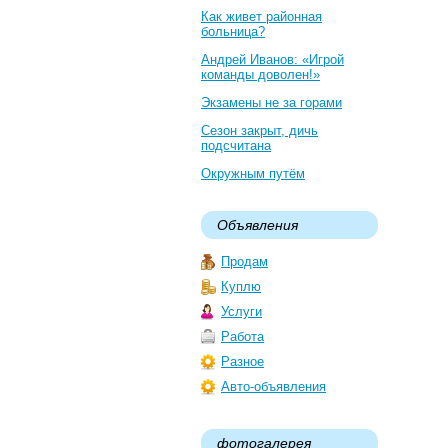
Как живет районная
больница?
Андрей Иванов: «Игрой
команды доволен!»
Экзамены не за горами
Сезон закрыт, дичь
подсчитана
Окружным путём
Объявления
Продам
Куплю
Услуги
Работа
Разное
Авто-объявления
фотогалерея