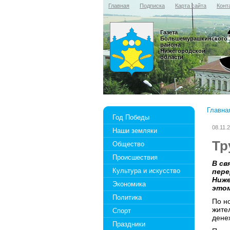
Главная
Подписка
Карта сайта
Конт
Газета
Большемурашкинского
района
Нижегородской
области
Главна
Год Победы
08.11.
Наши земляки
Тр
Общество
Происшествия
В св
Культура и искусство
пер
Ниже
Экономика
этом
Политика
По н
жите
Спорт
дене
Праздники