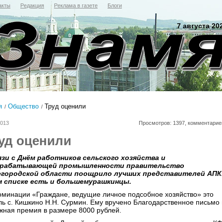
акты
Редакция
Реклама в газете
Блоги
7 августа 20
я
Общество
Труд оценили
2013
Просмотров: 1397, комментарие
уд оценили
язи с Днём работников сельского хозяйства и
ерабатывающей промышленности правительство
городской области поощрило лучших представителей АПК
 списке есть и большемурашкинцы.
оминации «Граждане, ведущие личное подсобное хозяйство» это
ль с. Кишкино Н.Н. Сурмин. Ему вручено Благодарственное письмо 
жная премия в размере 8000 рублей.