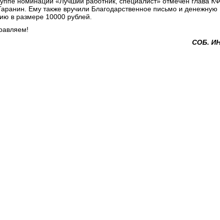
руппе номинаций «Лучший работник, специалист» отмечен глава К
 Гаранин. Ему также вручили Благодарственное письмо и денежную
ию в размере 10000 рублей.
равляем!
СОБ. И