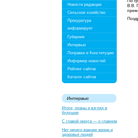
По г
Новости редакции
В.В.
прем
Сельское хозяйство
Позд
Прокуратура
информирует
Губерния
Интервью
Поправки в Конституцию
Информер новостей
Рейтинг сайтов
Каталог сайтов
Интервью
Итоги, планы и взгляд в
будущее
С главой округа — о главном
Нет ничего важнее жизни и
здоровья людей