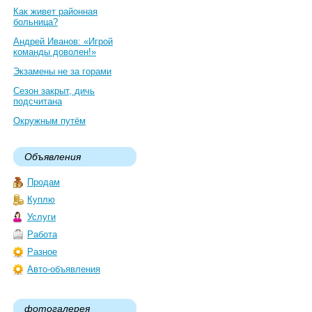
Как живет районная
больница?
Андрей Иванов: «Игрой
команды доволен!»
Экзамены не за горами
Сезон закрыт, дичь
подсчитана
Окружным путём
Объявления
Продам
Куплю
Услуги
Работа
Разное
Авто-объявления
фотогалерея