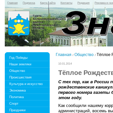
Главная
Подписка
Карта сайта
Контакты
Редакция
Реклама в газ
Газета
Большемурашкинского
района
Нижегородской
области
Главная
Общество
Тёплое 
Год Победы
10.01.2014
Наши земляки
Общество
Тёплое Рождест
Происшествия
С тех пор, как в России 
Культура и искусство
рождественские каникул
Экономика
первого номера газеты б
Политика
этом году.
Спорт
Как сообщили нашему корр
Праздники
администраций, восемь вы