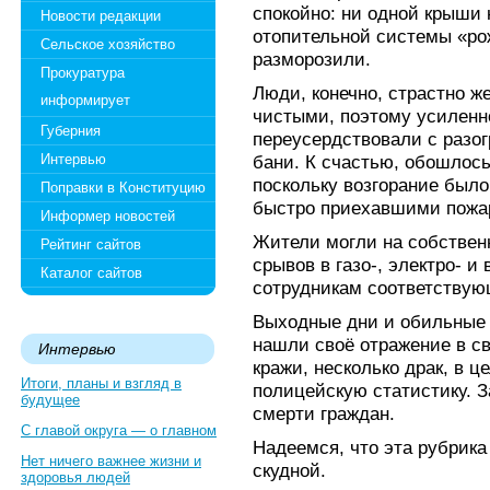
спокойно: ни одной крыши 
Новости редакции
отопительной системы «ро
Сельское хозяйство
разморозили.
Прокуратура
Люди, конечно, страстно ж
информирует
чистыми, поэтому усиленн
Губерния
переусердствовали с разог
Интервью
бани. К счастью, обошлось
поскольку возгорание был
Поправки в Конституцию
быстро приехавшими пожа
Информер новостей
Жители могли на собствен
Рейтинг сайтов
срывов в газо-, электро- 
Каталог сайтов
сотрудникам соответствую
Выходные дни и обильные 
нашли своё отражение в с
Интервью
кражи, несколько драк, в 
Итоги, планы и взгляд в
полицейскую статистику. З
будущее
смерти граждан.
С главой округа — о главном
Надеемся, что эта рубрика
Нет ничего важнее жизни и
скудной.
здоровья людей