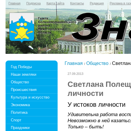
Главная
Подписка
Карта сайта
Контакты
Редакция
Реклама в газ
Газета
Большемурашкинского
района
Нижегородской
области
Главная
Общество
Светлана
Год Победы
27.09.2013
Наши земляки
Общество
Светлана Полещу
Происшествия
личности
Культура и искусство
У истоков личности
Экономика
Политика
Удивительна работа восп
Невозможно в ней казатьс
Спорт
Только – быть!
Праздники