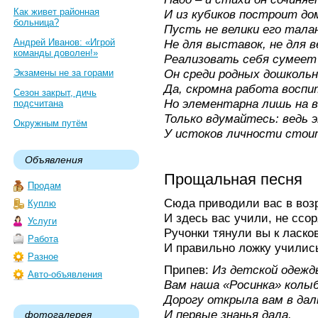
Как живет районная
И из кубиков построит до
больница?
Пусть не велики его тала
Андрей Иванов: «Игрой
Не для выставок, не для в
команды доволен!»
Реализовать себя сумеет
Он среди родных дошколь
Экзамены не за горами
Да, скромна работа воспи
Сезон закрыт, дичь
Но элементарна лишь на в
подсчитана
Только вдумайтесь: ведь
Окружным путём
У истоков личности стои
Объявления
Прощальная песня
Продам
Сюда приводили вас в воз
Куплю
И здесь вас учили, не ссор
Услуги
Ручонки тянули вы к ласк
Работа
И правильно ложку училис
Разное
Припев:
Из детской одежд
Авто-объявления
Вам наша «Росинка» колы
Дорогу открыла вам в дал
И первые знанья дала.
фотогалерея