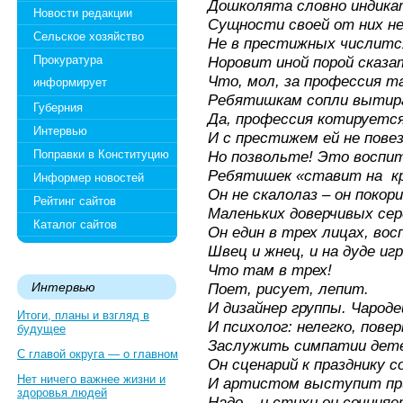
Дошколята словно индика
Новости редакции
Сущности своей от них н
Сельское хозяйство
Не в престижных числитс
Прокуратура
Норовит иной порой сказа
Что, мол, за профессия т
информирует
Ребятишкам сопли вытир
Губерния
Да, профессия котируется
Интервью
И с престижем ей не повез
Поправки в Конституцию
Но позвольте! Это воспи
Ребятишек «ставит на к
Информер новостей
Он не скалолаз – он покор
Рейтинг сайтов
Маленьких доверчивых сер
Каталог сайтов
Он един в трех лицах, во
Швец и жнец, и на дуде игр
Что там в трех!
Интервью
Поет, рисует, лепит.
И дизайнер группы. Чароде
Итоги, планы и взгляд в
И психолог: нелегко, пове
будущее
Заслужить симпатии дет
С главой округа — о главном
Он сценарий к празднику 
Нет ничего важнее жизни и
И артистом выступит пр
здоровья людей
Надо – и стихи он сочиняе