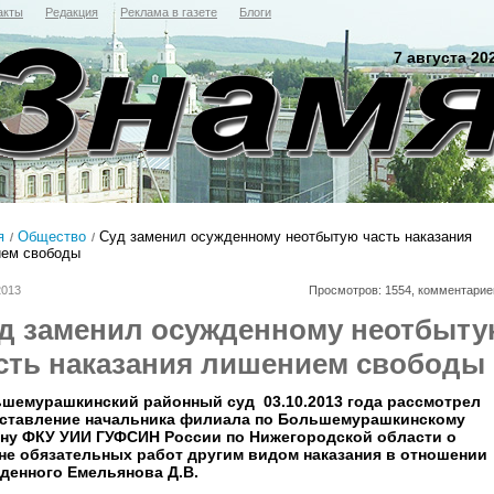
акты
Редакция
Реклама в газете
Блоги
7 августа 20
я
Общество
Суд заменил осужденному неотбытую часть наказания
ем свободы
2013
Просмотров: 1554, комментарие
д заменил осужденному неотбыт
сть наказания лишением свободы
шемурашкинский районный суд 03.10.2013 года рассмотрел
ставление начальника филиала по Большемурашкинскому
ну ФКУ УИИ ГУФСИН России по Нижегородской области о
не обязательных работ другим видом наказания в отношении
денного Емельянова Д.В.