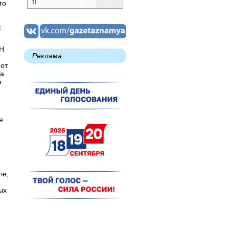
го
31
х
ИН
Реклама
 от
та
я
я
ле,
ых