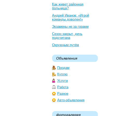
Как живет районная
больница?
Андрей Иванов: «Игрой
команды доволен!»
Экзамены не за горами
Сезон закрыт, дичь
подсчитана
Окружным путём
Объявления
Продам
Куплю
Услуги
Работа
Разное
Авто-объявления
фотогалерея