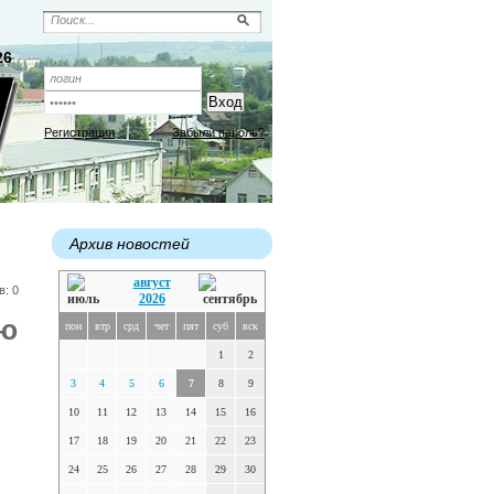
26
Регистрация
Забыли пароль?
Архив новостей
август
в: 0
2026
ую
пон
втр
срд
чет
пят
суб
вск
1
2
3
4
5
6
7
8
9
10
11
12
13
14
15
16
17
18
19
20
21
22
23
24
25
26
27
28
29
30