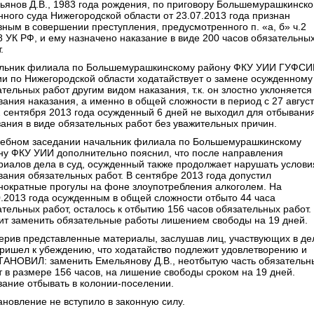
ьянов Д.В., 1983 года рождения, по приговору Большемурашкинско
нного суда Нижегородской области от 23.07.2013 года признан
вным в совершении преступления, предусмотренного п. «а, б» ч.2
58 УК РФ, и ему назначено наказание в виде 200 часов обязательны
.
льник филиала по Большемурашкинскому району ФКУ УИИ ГУФС
ии по Нижегородской области ходатайствует о замене осужденному
тельных работ другим видом наказания, т.к. он злостно уклоняется
вания наказания, а именно в общей сложности в период с 27 авгус
2 сентября 2013 года осужденный 6 дней не выходил для отбывани
зания в виде обязательных работ без уважительных причин.
дебном заседании начальник филиала по Большемурашкинскому
ну ФКУ УИИ дополнительно пояснил, что после направления
риалов дела в суд, осужденный также продолжает нарушать услови
вания обязательных работ. В сентябре 2013 года допустил
нократные прогулы на фоне злоупотребления алкоголем. На
0.2013 года осужденным в общей сложности отбыто 44 часа
ательных работ, осталось к отбытию 156 часов обязательных работ.
ит заменить обязательные работы лишением свободы на 19 дней.
ерив представленные материалы, заслушав лиц, участвующих в де
пришел к убеждению, что ходатайство подлежит удовлетворению и
АНОВИЛ: заменить Емельянову Д.В., неотбытую часть обязательн
т в размере 156 часов, на лишение свободы сроком на 19 дней.
зание отбывать в колонии-поселении.
ановление не вступило в законную силу.