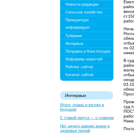
Емел
Новости редакции
райо
вино
Сельское хозяйство
ст.1
Прокуратура
работ
информирует
Нача
Росс
Губерния
обяза
отбы
Интервью
по 0
Поправки в Конституцию
нака
Информер новостей
В су
райо
Рейтинг сайтов
мате
Каталог сайтов
отбы
неод
03.1
обяз
Прос
Интервью
Пров
Итоги, планы и взгляд в
суд 
будущее
ПОСТ
рабо
С главой округа — о главном
Нака
Нет ничего важнее жизни и
Пост
здоровья людей