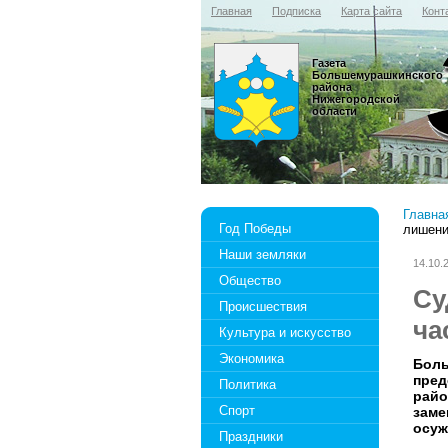
Главная
Подписка
Карта сайта
Конт
Газета
Большемурашкинского
района
Нижегородской
области
Главна
Год Победы
лишени
Наши земляки
14.10.
Общество
Су
Происшествия
ча
Культура и искусство
Экономика
Боль
пред
Политика
райо
Спорт
заме
осуж
Праздники