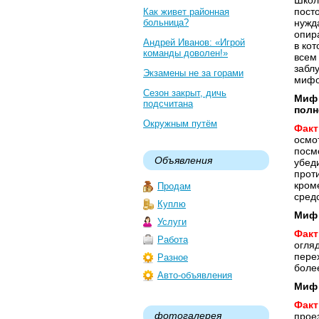
Школ
пост
Как живет районная
больница?
нужд
опир
Андрей Иванов: «Игрой
в ко
команды доволен!»
всем
забл
Экзамены не за горами
мифо
Сезон закрыт, дичь
Миф 
подсчитана
полн
Окружным путём
Факт
осмот
посм
Объявления
убед
прот
кром
Продам
сред
Куплю
Миф 
Услуги
Факт
Работа
огля
пере
Разное
более
Авто-объявления
Миф 
Факт
фотогалерея
проез