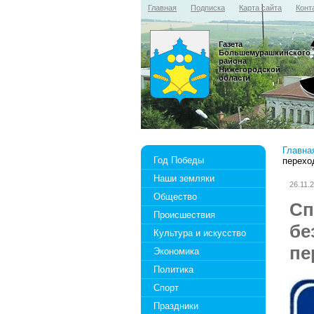
Главная
Подписка
Карта сайта
Конт
Газета
Большемурашкинского
района
Нижегородской
области
Главна
Год Победы
перехо
Наши земляки
26.11.
Общество
Сп
Происшествия
бе
Культура и искусство
пе
Экономика
Политика
Спорт
Праздники