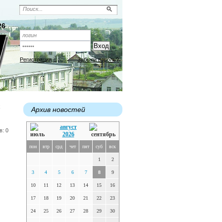
26
Регистрация
Забыли пароль?
х
Архив новостей
август
в: 0
2026
пон
втр
срд
чет
пят
суб
вск
1
2
3
4
5
6
7
8
9
10
11
12
13
14
15
16
17
18
19
20
21
22
23
24
25
26
27
28
29
30