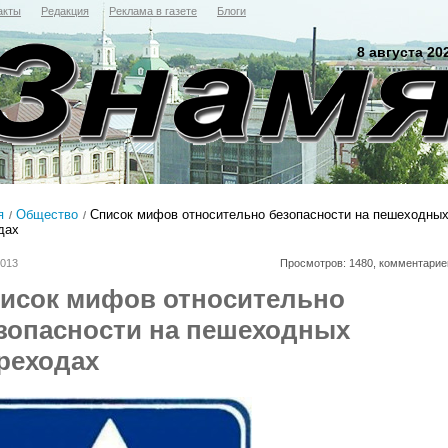
акты
Редакция
Реклама в газете
Блоги
8 августа 20
я
Общество
Список мифов относительно безопасности на пешеходны
дах
2013
Просмотров: 1480, комментарие
исок мифов относительно
зопасности на пешеходных
реходах