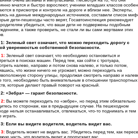
ьники очень активны и импульсивны. Несмотря на то, что они
оянно мчатся и быстро взрослеют, ученики младших классов особе
аются в присмотре и контроле на дороге и вблизи нее. Эксперты,
аясь на данные международных источников, составили список миф
торые дети-пешеходы часто верят, Госавтоинспекция рекомендует
 родителям убедиться, что ваши дети не подвержены подобным
уждениям, а также проверить, не стали ли вы сами жертвами этих
в.
1: Зеленый свет означает, что можно переходить дорогу с
ой уверенностью собственной безопасности.
 1:
Зеленый свет означает, что необходимо остановиться и
реться в поисках машин. Перед тем, как сойти с тротуара,
отреть налево, направо и потом снова налево, и только потом,
ившись, что жизни ничего не угрожает, можно переходить на
ивоположную сторону улицы, продолжая смотреть направо и налев
е того, необходимо быть внимательным в отношении транспортных
ств, которые делают правый поворот на красный.
2: «Зебра» — гарант безопасности.
 2:
Вы можете переходить по «зебре», но перед этим обязательно
дитесь по сторонам, как в предыдущем случае. На пешеходном
ходе нельзя останавливаться, отвлекаться, что-то поднимать и тем
 играть.
3: Если вы видите водителя, водитель видит вас.
 3:
Водитель может не видеть вас. Убедитесь перед тем, как перес
жую часть, что водитель видит и пропускает вас.