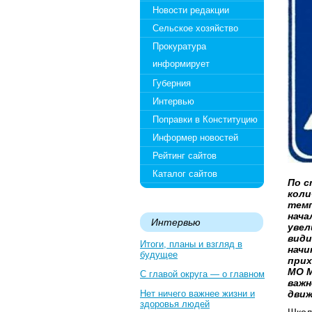
Новости редакции
Сельское хозяйство
Прокуратура
информирует
Губерния
Интервью
Поправки в Конституцию
Информер новостей
Рейтинг сайтов
Каталог сайтов
По с
коли
темп
нача
Интервью
увел
види
Итоги, планы и взгляд в
начи
будущее
прих
МО М
С главой округа — о главном
важн
Нет ничего важнее жизни и
движ
здоровья людей