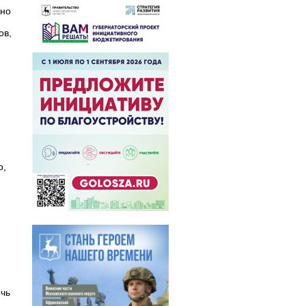
нно
ов,
о,
ечь