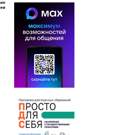
ант
рев