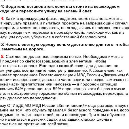
4: Водитель остановится, если вы стоите на пешеходном
ходе или переходите улицу на зеленый свет.
 4:
Как и в предыдущем факте, водитель может вас не заметить.
т нарушать правила и пытаться проехать на запрещающий сигнал
офора или может поворачивать, не оглядываясь в поисках пешеход
ому, прежде чем пересекать проезжую часть, необходимо, как и в
ыдущем случае, убедиться в собственной безопасности.
5: Носить светлую одежду ночью достаточно для того, чтобы
 заметным на дороге.
 5:
Светлое не делает вас видимым ночью. Необходимо иметь с
й предмет со световозвращающими элементами, чтобы
ветиться» на дороге. Еще один важный совет для движения по
ым улицам: всегда идите навстречу движению. К сожалению, как
зывает проведенное Госавтоинспекцией МВД России «Движением б
ности» исследование, довольно часто водители поздно замечают н
зжей части препятствие или человека — в подобной ситуации
ывались 64% респондентов. 59% опрошенных хотя бы раз в жизни
егали к экстренному торможению вблизи пешеходных переходов, а
ерть делают это периодически.
ому ОГИБДД МО МВД России «Княгининский» еще раз акцентирует
ание на том, что обучать правилам безопасного поведения на доро
ходимо не только водителей, но и пешеходов. При этом обучение
но начинаться в детских садах и младших классах школы и
олжаться на протяжении всей жизни.