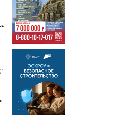
ов.
ез
а
ге