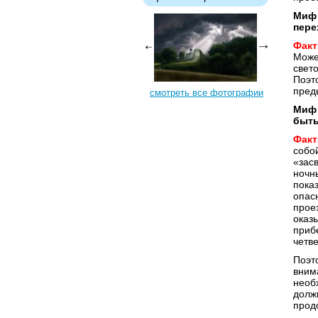
Миф 
пере
Факт
Може
свет
Поэт
пред
смотреть все фотографии
Миф 
быть
Факт
собо
«зас
ночн
пока
опас
прое
оказ
приб
четв
Поэт
вним
необ
долж
прод