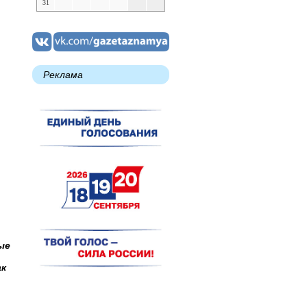
31
Реклама
ые
ак