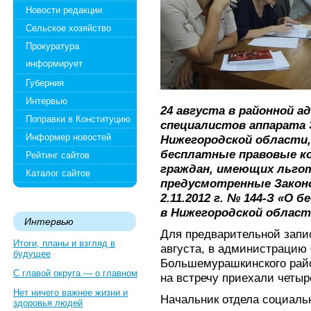
Новости редакции
Сельское хозяйство
Прокуратура
информирует
Губерния
Интервью
24 августа в районной 
Поправки в Конституцию
специалистов аппарата
Информер новостей
Нижегородской области,
бесплатные правовые ко
Рейтинг сайтов
граждан, имеющих льго
Каталог сайтов
предусмотренные Закон
2.11.2012 г. № 144-З «О
в Нижегородской област
Интервью
Для предварительной запис
Итоги, планы и взгляд в
августа, в администрацию
будущее
Большемурашкинского райо
С главой округа — о главном
на встречу приехали четыр
Нет ничего важнее жизни и
Начальник отдела социаль
здоровья людей