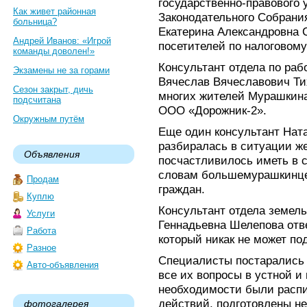
государственно-правового 
Как живет районная
Законодательного Собрани
больница?
Екатерина Александровна 
Андрей Иванов: «Игрой
посетителей по налоговому
команды доволен!»
Консультант отдела по ра
Экзамены не за горами
Вячеслав Вячеславович Ти
Сезон закрыт, дичь
многих жителей Мурашкина
подсчитана
ООО «Дорожник-2».
Окружным путём
Еще один консультант Нат
разбиралась в ситуации ж
Объявления
посчастливилось иметь в с
словам большемурашкинце
Продам
граждан.
Куплю
Консультант отдела земел
Услуги
Геннадьевна Шелепова отв
Работа
который никак не может по
Разное
Специалисты постарались 
Авто-объявления
все их вопросы в устной 
необходимости были расп
действий, подготовлены н
фотогалерея