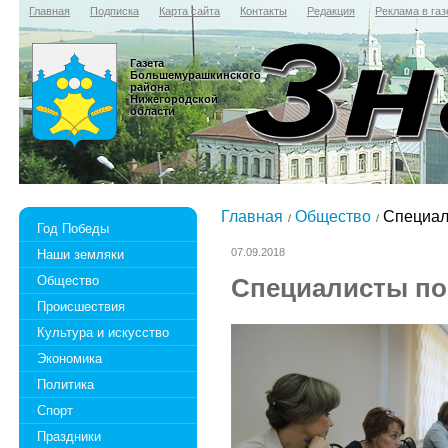
Главная
Подписка
Карта сайта
Контакты
Редакция
Реклама в газ
Газета
Большемурашкинского
района
Нижегородской
области
Главная
Общество
Специал
Год Победы
07.09.2018
Наши земляки
Общество
Специалисты по
Происшествия
Культура и искусство
Экономика
Политика
Спорт
Праздники