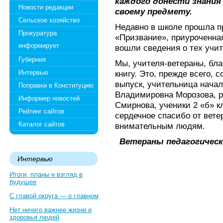
каждого донести знания
Новости редакции
своему предмету.
Сельское хозяйство
Недавно в школе прошла п
Прокуратура
«Призвание», приуроченная
информирует
вошли сведения о тех учит
Губерния
Мы, учителя-ветераны, бла
Интервью
книгу. Это, прежде всего, 
выпуск, учительница нача
Поправки в Конституцию
Владимировна Морозова, р
Информер новостей
Смирнова, ученики 2 «б» к
Рейтинг сайтов
сердечное спасибо от вет
Каталог сайтов
внимательным людям.
Ветераны педагогичес
Интервью
Итоги, планы и взгляд в
будущее
С главой округа — о главном
Нет ничего важнее жизни и
здоровья людей