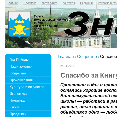
Главная
Подписка
Карта сайта
Контакты
Редакция
Реклама в газ
Газета
Большемурашкинского
района
Нижегородской
области
Главная
Общество
Спасибо 
Год Победы
28.11.2014
Наши земляки
Общество
Спасибо за Книг
Происшествия
Пролетели годы и прошла
Культура и искусство
остались хорошие воспом
Экономика
Большемурашкинской ср
Политика
школы — работали в раз
раньше, иные пришли в ш
Спорт
объединяло одно — люб
Праздники