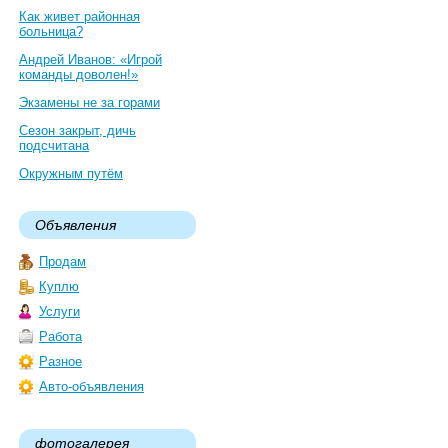
Как живет районная
больница?
Андрей Иванов: «Игрой
команды доволен!»
Экзамены не за горами
Сезон закрыт, дичь
подсчитана
Окружным путём
Объявления
Продам
Куплю
Услуги
Работа
Разное
Авто-объявления
фотогалерея