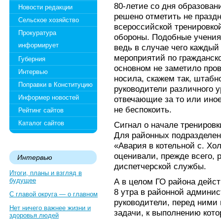
80-летие со дня образован
Новости редакции
решено отметить не праздн
Сельское хозяйство
всероссийской тренировко
Прокуратура
обороны. Подобные учени
информирует
ведь в случае чего каждый
мероприятий по гражданско
Губерния
основном не заметило пров
Интервью
носила, скажем так, штабн
Поправки в Конституцию
руководители различного у
Информер новостей
отвечающие за то или ино
не беспокоить.
Рейтинг сайтов
Каталог сайтов
Сигнал о начале тренировки
Для районных подразделен
«Авария в котельной с. Хо
оценивали, прежде всего, 
Интервью
диспетчерской службы.
Итоги, планы и взгляд в
будущее
А в целом ГО района дейст
8 утра в районной админи
С главой округа — о главном
руководители, перед ними
Нет ничего важнее жизни и
задачи, к выполнению кото
здоровья людей