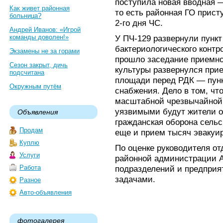
поступила новая вводная —
Как живет районная
то есть районная ГО прис
больница?
2-го дня ЧС.
Андрей Иванов: «Игрой
команды доволен!»
У ПЧ-129 развернули пункт
бактериологического контр
Экзамены не за горами
прошло заседание приемно
Сезон закрыт, дичь
культуры развернулся прие
подсчитана
площади перед РДК — пунк
Окружным путём
снабжения. Дело в том, чт
масштабной чрезвычайной 
уязвимыми будут жители о
Объявления
гражданская оборона сель
Продам
еще и прием тысяч эвакуи
Куплю
По оценке руководителя о
Услуги
районной администрации А
Работа
подразделений и предприя
задачами.
Разное
Авто-объявления
фотогалерея