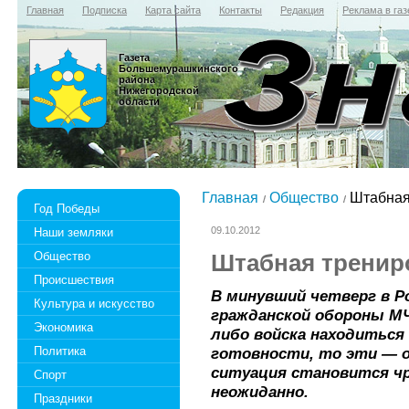
Главная
Подписка
Карта сайта
Контакты
Редакция
Реклама в газ
Газета
Большемурашкинского
района
Нижегородской
области
Главная
Общество
Штабная
Год Победы
09.10.2012
Наши земляки
Общество
Штабная тренир
Происшествия
В минувший четверг в Р
Культура и искусство
гражданской обороны МЧ
Экономика
либо войска находиться
Политика
готовности, то эти — 
ситуация становится чр
Спорт
неожиданно.
Праздники