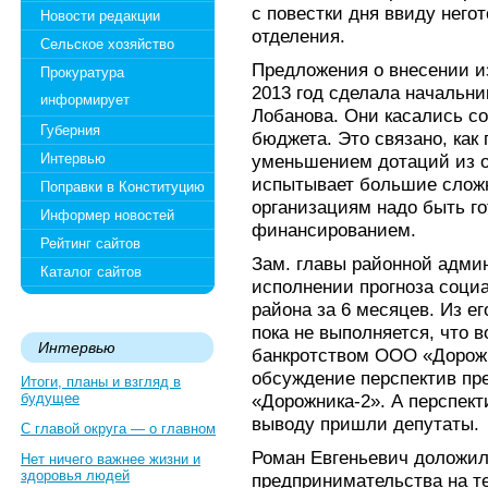
с повестки дня ввиду него
Новости редакции
отделения.
Сельское хозяйство
Предложения о внесении и
Прокуратура
2013 год сделала начальни
информирует
Лобанова. Они касались с
Губерния
бюджета. Это связано, как
Интервью
уменьшением дотаций из о
испытывает большие слож
Поправки в Конституцию
организациям надо быть г
Информер новостей
финансированием.
Рейтинг сайтов
Зам. главы районной адми
Каталог сайтов
исполнении прогноза соци
района за 6 месяцев. Из ег
пока не выполняется, что 
Интервью
банкротством ООО «Дорож
обсуждение перспектив пр
Итоги, планы и взгляд в
будущее
«Дорожника-2». А перспект
выводу пришли депутаты.
С главой округа — о главном
Роман Евгеньевич доложил
Нет ничего важнее жизни и
здоровья людей
предпринимательства на т