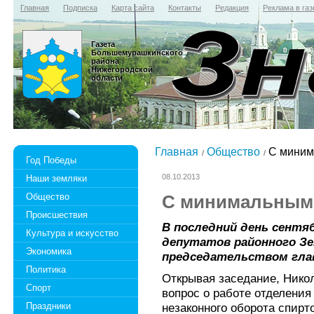
Главная
Подписка
Карта сайта
Контакты
Редакция
Реклама в газ
Газета
Большемурашкинского
района
Нижегородской
области
Главная
Общество
С миним
Год Победы
08.10.2013
Наши земляки
Общество
С минимальным
Происшествия
В последний день сентя
Культура и искусство
депутатов районного Зе
Экономика
председательством глав
Политика
Открывая заседание, Нико
Спорт
вопрос о работе отделени
Праздники
незаконного оборота спир