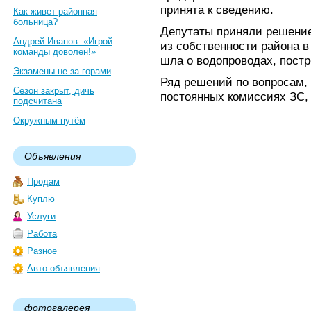
принята к сведению.
Как живет районная
больница?
Депутаты приняли решение
Андрей Иванов: «Игрой
из собственности района в
команды доволен!»
шла о водопроводах, постр
Экзамены не за горами
Ряд решений по вопросам,
Сезон закрыт, дичь
постоянных комиссиях ЗС,
подсчитана
Окружным путём
Объявления
Продам
Куплю
Услуги
Работа
Разное
Авто-объявления
фотогалерея