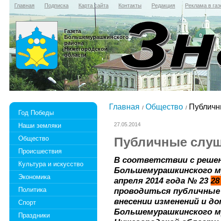
Главная
Подписка
Карта сайта
Контакты
Редакция
Реклама в газ
Газета
Большемурашкинского
района
Нижегородской
области
Главная
Общество
Публичн
Год Победы
27.05.2014
Наши земляки
Общество
Публичные слу
Происшествия
В соответствии с решен
Культура и искусство
Большемурашкинского му
Экономика
апреля 2014 года № 23
28
Политика
проводиться публичные 
внесении изменений и до
Спорт
Большемурашкинского м
Праздники