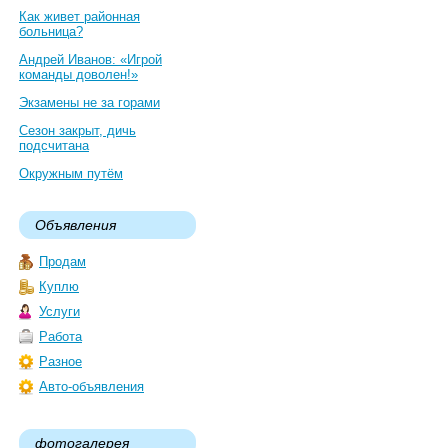
Как живет районная
больница?
Андрей Иванов: «Игрой
команды доволен!»
Экзамены не за горами
Сезон закрыт, дичь
подсчитана
Окружным путём
Объявления
Продам
Куплю
Услуги
Работа
Разное
Авто-объявления
фотогалерея