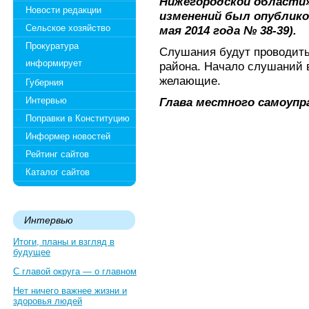
Нижегородской области
Новости редакции
изменений был опубликов
Сельское хозяйство
мая 2014 года № 38-39).
Прокуратура
Слушания будут проводить
информирует
района. Начало слушаний 
желающие.
Губерния
Интервью
Глава местного самоупр
Поправки в Конституцию
Информер новостей
Рейтинг сайтов
Каталог сайтов
Интервью
Итоги, планы и взгляд в
будущее
С главой округа — о главном
Нет ничего важнее жизни и
здоровья людей