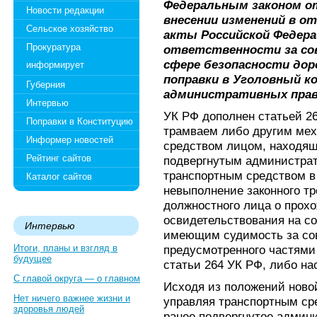
Федеральным законом от
Новости редакции
внесении изменений в о
Сельское хозяйство
акты Российской Федера
Прокуратура
ответственности за со
сфере безопасности дор
информирует
поправки в Уголовный ко
Губерния
административных прав
Интервью
УК РФ дополнен статьей 2
Поправки в Конституцию
трамваем либо другим ме
Информер новостей
средством лицом, находящ
Рейтинг сайтов
подвергнутым администрат
транспортным средством в
Каталог сайтов
невыполнение законного т
должностного лица о прох
освидетельствования на со
Интервью
имеющим судимость за со
Итоги, планы и взгляд в
предусмотренного частями
будущее
статьи 264 УК РФ, либо на
С главой округа — о главном
Исходя из положений новой
Нет ничего важнее жизни и
управляя транспортным ср
здоровья людей
ранее подвергнутое админ