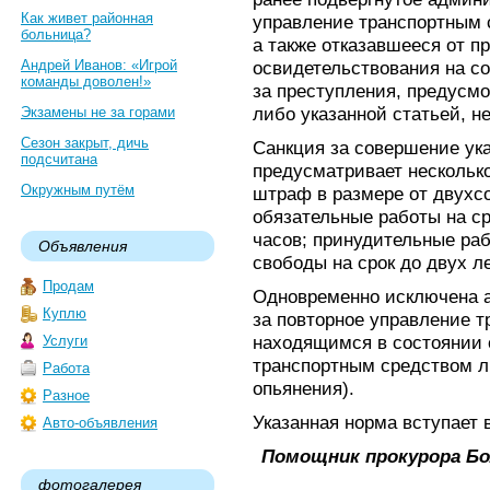
Как живет районная
управление транспортным 
больница?
а также отказавшееся от 
Андрей Иванов: «Игрой
освидетельствования на с
команды доволен!»
за преступления, предусмот
либо указанной статьей, н
Экзамены не за горами
Сезон закрыт, дичь
Санкция за совершение ук
подсчитана
предусматривает несколько
Окружным путём
штраф в размере от двухсо
обязательные работы на с
часов; принудительные раб
Объявления
свободы на срок до двух ле
Продам
Одновременно исключена а
Куплю
за повторное управление 
находящимся в состоянии 
Услуги
транспортным средством л
Работа
опьянения).
Разное
Указанная норма вступает в
Авто-объявления
Помощник прокурора Бо
фотогалерея