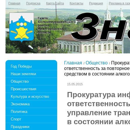
Главная
Подписка
Карта сайта
Контакты
Редакция
Реклама в газ
Газета
Большемурашкинского
района
Нижегородской
области
Главная
Общество
Прокурат
Год Победы
ответственность за повторно
средством в состоянии алког
Наши земляки
Общество
15.05.2015
Происшествия
Прокуратура ин
Культура и искусство
ответственность
Экономика
управление тра
Политика
Спорт
в состоянии алк
Праздники