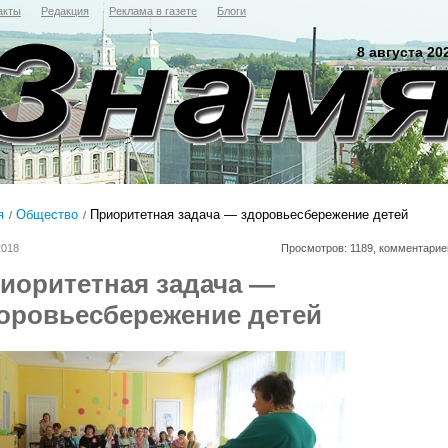
акты
Редакция
Реклама в газете
Блоги
8 августа 20
я
Общество
Приоритетная задача — здоровьесбережение детей
2018
Просмотров: 1189, комментарие
иоритетная задача —
оровьесбережение детей