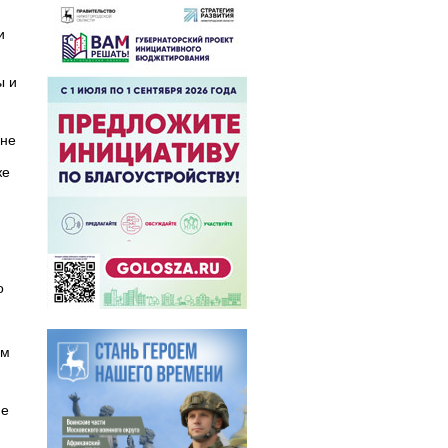
и
ы и
ане
же
о
ям
не