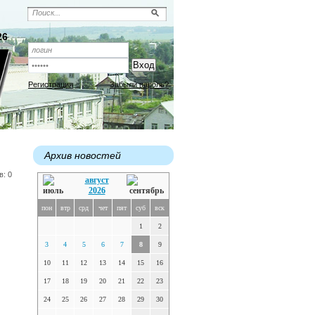
26
Регистрация
Забыли пароль?
Архив новостей
в: 0
август
2026
пон
втр
срд
чет
пят
суб
вск
1
2
3
4
5
6
7
8
9
10
11
12
13
14
15
16
17
18
19
20
21
22
23
24
25
26
27
28
29
30