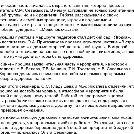
тическая часть началась с открытого занятия, которое провела
итатель С.М. Севаськова. В нём участвовали не только воспитанник
шей группы, но и их родители. Ребята рассказывали о своих
твенниках и семейных традициях, играли в подвижные и
ллектуальные игры, а в конце вместе с мамами смастерили из круп
и оберег для дома – «Мешочек счастья».
ующим пунктом в маршруте педагогов стал детский сад «Ягодка».
ь воспитатель О.А. Приказчикова провела игру-путешествие «В стр
ового питания» с детьми старшей дошкольной группы. В игровой
е ребята отвечали на вопросы о полезной пище, витаминах, а так
, что нужно делать, чтобы быть здоровым.
осинке» прошла заключительная часть мероприятия, на которой
алисты Н.В. Белова, Т.В. Кашина, Т.И. Толстова, Н.В. Савельева и
 Воронова делились своим опытом работы в рамках программы
овор о здоровье: начало».
одя итоги семинара, О.С. Гладышева и М.А. Яковлева отметили, чт
прошло на достойном уровне, а атмосфера мероприятия была
вной и по-домашнему тёплой. Работой по программе в целом
ы-разработчики также остались очень довольны, ведь результат,
рый они надеялись увидеть, достигнут, а по некоторым направлени
 превзошёл ожидания.
дя положительную динамику в развитии воспитанников, мне очень
но ощущать, что программа живёт и работает. Это значит, что всё 
асно, а здоровьесбережение детей остаётся приоритетной задачей
гогов, — призналась Ольга Семёновна.