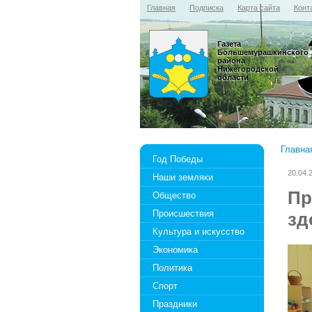
Главная
Подписка
Карта сайта
Конт
Газета
Большемурашкинского
района
Нижегородской
области
Главна
Год Победы
20.04.
Наши земляки
Пр
Общество
Происшествия
зд
Культура и искусство
Экономика
Политика
Спорт
Праздники