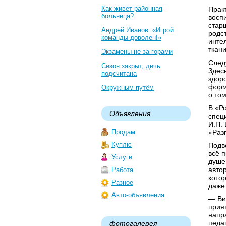
Как живет районная
Прак
больница?
восп
стар
Андрей Иванов: «Игрой
родс
команды доволен!»
инте
ткан
Экзамены не за горами
След
Сезон закрыт, дичь
Здес
подсчитана
здор
форм
Окружным путём
о том
В «Р
Объявления
специ
И.П.
Продам
«Разг
Куплю
Подв
всё 
Услуги
душе
автор
Работа
кото
Разное
даже
Авто-объявления
— Ви
прият
напр
педа
фотогалерея