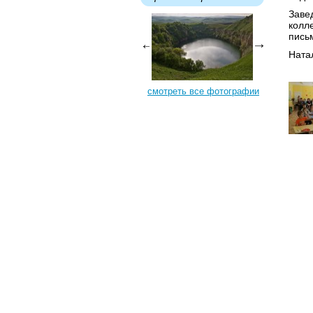
Заве
колл
письм
Ната
смотреть все фотографии