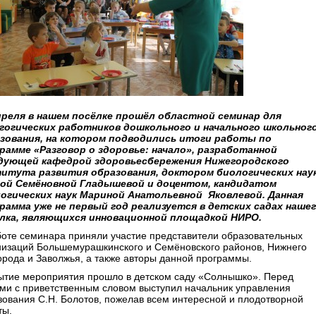
преля в нашем посёлке прошёл областной семинар для
гогических работников дошкольного и начального школьног
зования, на котором подводились итоги работы по
рамме «Разговор о здоровье: начало», разработанной
дующей кафедрой здоровьесбережения Нижегородского
итута развития образования, доктором биологических нау
ой Семёновной Гладышевой и доцентом, кандидатом
огических наук Мариной Анатольевной Яковлевой. Данная
рамма уже не первый год реализуется в детских садах наше
лка, являющихся инновационной площадкой НИРО.
боте семинара приняли участие представители образовательных
низаций Большемурашкинского и Семёновского районов, Нижнего
орода и Заволжья, а также авторы данной программы.
ытие мероприятия прошло в детском саду «Солнышко». Перед
ями с приветственным словом выступил начальник управления
зования С.Н. Болотов, пожелав всем интересной и плодотворной
ты.