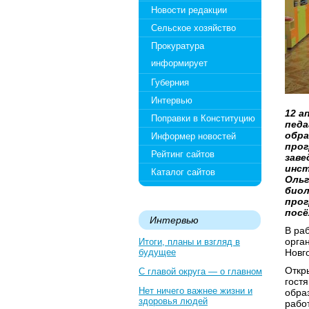
Новости редакции
Сельское хозяйство
Прокуратура
информирует
Губерния
Интервью
12 а
Поправки в Конституцию
педа
обра
Информер новостей
прог
Рейтинг сайтов
заве
инст
Каталог сайтов
Ольг
биол
прог
посё
Интервью
В ра
орга
Итоги, планы и взгляд в
будущее
Новг
Откр
С главой округа — о главном
гост
Нет ничего важнее жизни и
обра
здоровья людей
рабо